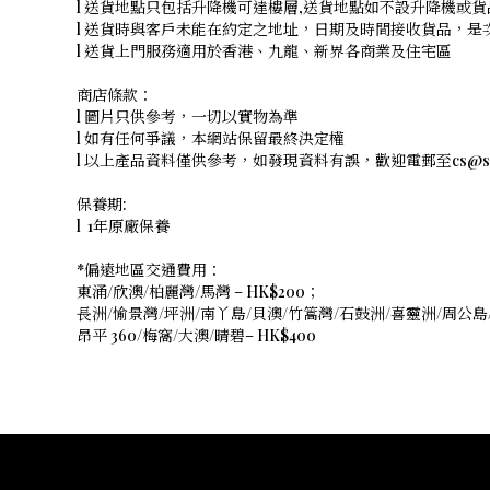
l 送貨地點只包括升降機可達樓層,送貨地點如不設升降機或貨
l 送貨時與客戶未能在約定之地址，日期及時間接收貨品，
l 送貨上門服務適用於香港、九龍、新界各商業及住宅區
商店條款：
l 圖片只供參考，一切以實物為準
l 如有任何爭議，本網站保留最終決定權
l 以上產品資料僅供參考，如發現資料有誤，歡迎電郵至cs@shope
保養期:
l 1年原廠保養
*偏遠地區交通費用：
東涌/欣澳/柏麗灣/馬灣 – HK$200；
長洲/愉景灣/坪洲/南丫島/貝澳/竹篙灣/石鼓洲/喜靈洲/周公島/
昂平 360/梅窩/大澳/晴碧– HK$400