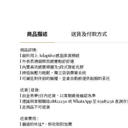
商品描述
送貨及付款方式
商品詳情:
l 面料用上 Adaptive感溫排濕棉緞
l 外表柔滑細緻而感覺輕舒舒適
l 内置高效感應棉層及5段式智能乳膠
l 締造無壓力睡眠・獨立袋装彈簧系統
l 可減低對伴侶的騷擾，並會自動節提供貼服的承托
送貨 | 退貨:
l 由金美夢7日內送貨，以客服最後確認為準
l 建議與客服聯絡28822230 或 WhatsApp 至 65985236 查詢
l 此商品不可退貨
送貨費用 :
l 偏遠的地址*，將收取附加費