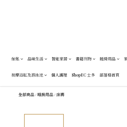
傢俬
品味生活
智能家居
書籍刊物
睡房用品
按摩浴缸及游泳池
個人護理
ShopEC 士多
部落格首頁
全部商品
睡房用品
床褥
/
/