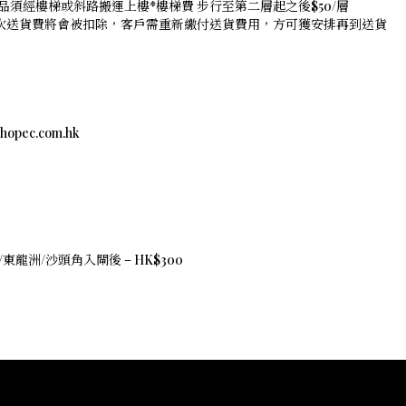
品須經樓梯或斜路搬運上樓*樓梯費 步行至第二層起之後$50/層
是次送貨費將會被扣除，客戶需重新繳付送貨費用，方可獲安排再到送貨
c.com.hk
東龍洲/沙頭角入閘後 – HK$300