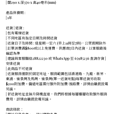
| 闊290 x 深370 x 高40毫米(mm)
產品保養期 :
| 1年
送貨 | 退貨 :
| 包有電梯送貨
| 不同地區有指定日期及時間送貨
| 送貨日子及時間 : 逢星期一至六 (早上11時至7時)，公眾假期除外
| 訂單消費滿$800或以上免運費，供應商7日內送貨，以客服最後
確認為準
| 建議與客服聯絡28822230 或 WhatsApp 至 65985236 查詢存貨 |
安排送貨
| 此商品不可退貨
| 送貨服務僅限於固定地址，服務範圍包括香港島、九龍、新界、
東涌、愉景灣及馬灣，愉景灣(單一送貨地點)每單送貨另收取
$200附加費。偏遠地區需付額外附加費/推路費，詳情由職員致電
另議。
| 若送貨地址並無升降機直達，我們將根據每層樓層收取額外服務
費用，詳情由職員致電另議。
商店條款：