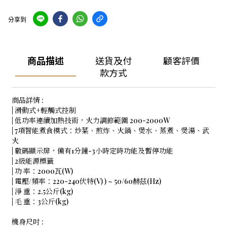
分享到
商品描述
送貨及付
顧客評價
款方式
商品詳情 :
| 滑動式+輕觸式控制
| 低功率連續加熱技術，火力調節範圍 200-2000W
| 7項智能煮食模式：炒菜、煎炸、火鍋、煲水、蒸煮、煲湯、武
火
| 數碼顯示屏，備有1分鐘-3小時定時功能及暫停功能
| 2級能源標籤
| 功 率：2000瓦(W)
| 電壓/頻率：220-240伏特(V) ) ~ 50/60赫茲(Hz)
| 淨 重：2.5公斤(kg)
| 毛 重：3公斤(kg)
機身尺吋 :