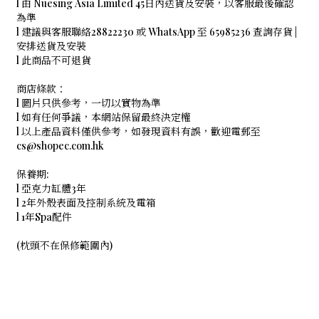
l 由 Nuesing Asia Limited 45日內送貨及安裝，以客服最後確認
為準
l 建議與客服聯絡28822230 或 WhatsApp 至 65985236 查詢存貨 |
安排送貨及安裝
l 此商品不可退貨
商店條款：
l 圖片只供參考，一切以實物為準
l 如有任何爭議，本網站保留最終決定權
l 以上產品資料僅供參考，如發現資料有誤，歡迎電郵至
cs@shopec.com.hk
保養期:
l 亞克力缸體3年
l 2年外殼表面及控制系統及電箱
l 1年Spa配件
(枕頭不在保修範圍內)