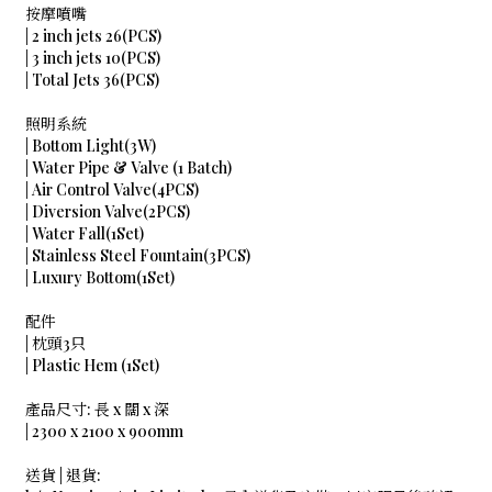
按摩噴嘴
| 2 inch jets 26(PCS)
| 3 inch jets 10(PCS)
| Total Jets 36(PCS)
照明系統
| Bottom Light(3W)
| Water Pipe & Valve (1 Batch)
| Air Control Valve(4PCS)
| Diversion Valve(2PCS)
| Water Fall(1Set)
| Stainless Steel Fountain(3PCS)
| Luxury Bottom(1Set)
配件
| 枕頭3只
| Plastic Hem (1Set)
產品尺寸: 長 x 闊 x 深
| 2300 x 2100 x 900mm
送貨 | 退貨: