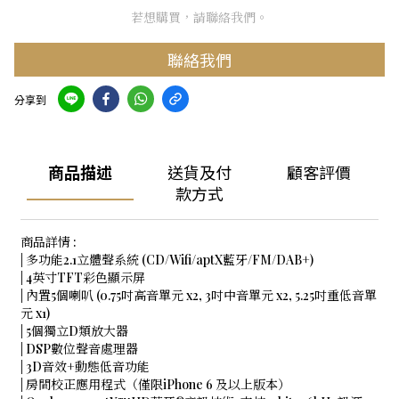
若想購買，請聯絡我們。
聯絡我們
分享到
商品描述
送貨及付
顧客評價
款方式
商品詳情 :
| 多功能2.1立體聲系統 (CD/Wifi/aptX藍牙/FM/DAB+)
| 4英寸TFT彩色顯示屏
| 內置5個喇叭 (0.75吋高音單元 x2, 3吋中音單元 x2, 5.25吋重低音單
元 x1)
| 5個獨立D類放大器
| DSP數位聲音處理器
| 3D音效+動態低音功能
| 房間校正應用程式（僅限iPhone 6 及以上版本）