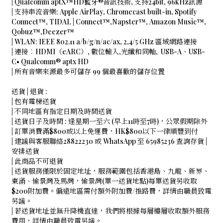
| Qualcomm aptX™HD藍牙®音訊技術, 支持24bit, 96kHz訊源
| 支持串流音樂: Apple AirPlay, Chromecast built-in, Spotify
Connect™, TIDAL | Connect™,Napster™, Amazon Music™,
Qobuz™,Deezer™
| WLAN: IEEE 802.11 a/b/g/n/ac/ax, 2,4/5 GHz 區域網路連接
| 連接︰HDMI（eARC）, 數位輸入,光纖和同軸, USB-A、USB-
C• Qualcomm® aptx HD
| 所有音樂來源最多可儲存 99 個最喜歡的儲存位置
送貨 | 退貨 :
| 包有電梯送貨
| 不同地區有指定日期及時間送貨
| 送貨日子及時間 : 逢星期一至六 (早上11時至7時)，公眾假期除外
| 訂單消費滿$800或以上免運費，HK$800以下一律順豐到付
| 建議與客服聯絡28822230 或 WhatsApp 至 65985236 查詢存貨 |
安排送貨
| 此商品不可退貨
| 送貨服務僅限於固定地址，服務範圍包括香港島、九龍、新界、
東涌、愉景灣及馬灣，愉景灣(單一送貨地點)每單送貨另收取
$200附加費。偏遠地區需付額外附加費/推路費，詳情由職員致電
另議。
| 若送貨地址並無升降機直達，我們將根據每層樓層收取額外服務
費用，詳情由職員致電另議。