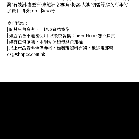
灣/石鼓洲/喜靈洲/東龍洲/沙頭角/梅窩/大澳/晴碧等,須另行報付
加費 (一般$300- $600等)
商店條款：
| 圖片只供參考，一切以實物為準
| 如產品被不適當使用,改裝或替換,Cheer Home恕不負責
| 如有任何爭議，本網站保留最終決定權
| 以上產品資料僅供參考，如發現資料有誤，歡迎電郵至
cs@shopec.com.hk