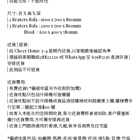
| 抗起毛球 - 不起球性
尺寸: 長 X 高 X 深
| 2 Seaters Sofa : 1600 x 700 x 860mm
| 3 Seaters Sofa : 2100 x 700 x 860mm
Stool : 620 x 400 x 580mm
送貨 | 退貨:
| 由 Cheer Home 3-4 星期內送貨,以客服最後確認為準
| 建議與客服聯絡28822230 或 WhatsApp 至 65985236 查詢存貨 |
安排送貨
| 此商品不可退貨
送貨費用:
| 免費送貨( *偏遠地區另外收取附加費)
| 送貨地點只包括升降機可達樓層
| 送貨地點如不設升降機或貨品須經樓梯或斜路搬運上樓,樓梯費步
行至第二層起之後$50/層
| 如客人未能在約定時間收貨,是次送貨費將會被扣除,客户需重新
繳付送貨費用,方可獲安排再送貨
| 送貨上門服務適用於香港,九龍,新界各商業及住宅區
*偏遠地區包括: 柏麗灣/馬灣/長洲/愉景灣/坪洲/南Y島/貝澳/竹䈑