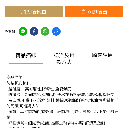
加入購物車
立即購買
分享到
商品描述
送貨及付
顧客評價
款方式
商品詳情:
防貓抓布梳化
| 超耐磨 - 高耐磨性,防勾性,撕裂強度
| 防潑水 - 具備防潑水功能,能使水在布料表成形成水珠,易吸乾
| 易去污/不黏毛 - 於水,飲料,醬油,輕微油汙或水性,油性筆類留下
的污漬,可輕易去除
| 抗菌 - 具抗菌功能,有效抑止細菌滋生,降低日常生活中產生的細
菌
| 呼吸透氣 - 細腻手感,讓皮膚貼近布料能得到舒適及放鬆