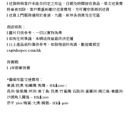
l 送貨時與客戶未能在約定之地址，日期及時間接收貨品，是次送貨費
將會被扣除，客戶需重新繳付送貨費用，方可獲安排再到送貨
l 送貨上門服務適用於香港、九龍、新界各商業及住宅區
商店條款：
l 圖片只供參考，一切以實物為準
l 如有任何爭議，本網站保留最終決定權
l 以上產品資料僅供參考，如發現資料有誤，歡迎電郵至
cs@shopec.com.hk
保養期:
l 1年原廠保養
*偏遠地區交通費用：
東涌/欣澳/柏麗灣/馬灣 – HK$200；
長洲/愉景灣/坪洲/南丫島/貝澳/竹篙灣/石鼓洲/喜靈洲/周公島/東龍洲/
沙頭角入閘後 – HK$300
昂平 360/梅窩/大澳/晴碧– HK$ 400