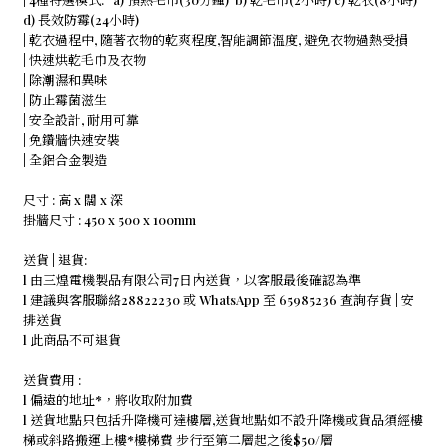
d) 長效防霉(24小時)
| 乾衣過程中, 隨著衣物的乾爽程度,智能調節溫度, 避免衣物過熱受損
| 快速烘乾毛巾及衣物
| 除潮濕和異味
| 防止霉菌滋生
| 安全設計, 耐用可靠
| 免鑽牆快速安裝
| 全鋁合金製造
尺寸 : 高 x 闊 x 深
掛牆尺寸 : 450 x 500 x 100mm
送貨 | 退貨:
l 由三煌電機製品有限公司7日內送貨，以客服最後確認為準
l 建議與客服聯絡28822230 或 WhatsApp 至 65985236 查詢存貨 | 安
排送貨
l 此商品不可退貨
送貨費用 :
l 偏遠的地址*，將收取附加費
l 送貨地點只包括升降機可達樓層,送貨地點如不設升降機或貨品須經樓
梯或斜路搬運上樓*樓梯費 步行至第二層起之後$50/層