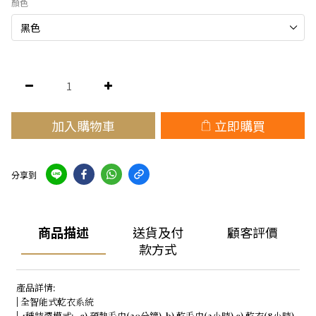
顏色
加入購物車
立即購買
分享到
商品描述
送貨及付
顧客評價
款方式
產品詳情:
| 全智能式乾衣系統
| 4種特選模式: a) 預熱毛巾(30分鐘) b) 乾毛巾(2小時) c) 乾衣(8小時)