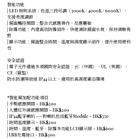
智能功能
| LED 照明系統：色溫三段可調（3000K / 4000K / 6000K），
支援亮度調節
| 鏡面觸控開關：整合式感應操作，反應靈敏
| 除霧功能：內建高效防霧組件，快速清除鏡面水氣，保持清晰視
野
| 顯示功能：鏡面整合時間、溫度與濕度顯示組件，提升使用便利
性
安全認證
| 電子元件通過多項國際安全認證：3C（中國）、UL（美國）、
CE（歐盟）
防水防潮等級達 IP44 以上，適用於高濕度衛浴環境
*智能鏡加配功能項目
| 手勢感應開關 – HK$200
| 人體紅外線感應開關 – HK$200
| IP44藍牙喇叭 -一對喇叭包括藍牙Module – HK$350
| 時間溫度顯示 – HK$200
| 時間、溫度、藍牙、除霧多功能LCD顯示屏 – HK$600
| USB充電接口 - HK$300