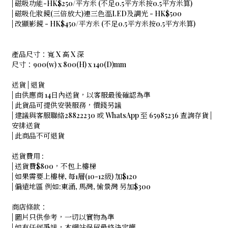
| 磁吸功能-HK$250/平方米 (不足0.5平方米按0.5平方米算)
| 磁吸化妝鏡(三倍放大)連三色溫LED及調光 - HK$500
| 改顯影鏡 - HK$450/平方米 (不足0.5平方米按0.5平方米算)
產品尺寸：寬 X 高 X 深
尺寸：900(w) x 800(H) x 140(D)mm
送貨 | 退貨
| 由供應商 14日內送貨，以客服最後確認為準
| 此貨品可提供安裝服務，價錢另議
| 建議與客服聯絡28822230 或 WhatsApp 至 65985236 查詢存貨 |
安排送貨
| 此商品不可退貨
送貨費用 :
| 送貨費$800，不包上樓梯
| 如果需要上樓梯, 每1層(10-12級) 加$120
| 偏遠地區 例如:東涌, 馬灣, 愉景灣 另加$300
商店條款：
| 圖片只供參考，一切以實物為準
| 如有任何爭議，本網站保留最終決定權