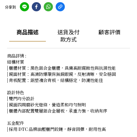
分享到
商品描述
送貨及付
顧客評價
款方式
商品詳情 :
結構材質
| 櫃體材質：黑色鋁合金櫃體，具備高耐腐蝕性與抗濕性能
| 鏡面材質：高清防爆環保無銅銀鏡，反射清晰，安全穩固
| 背板配置：鋁塑複合背板，結構穩定，防潮性能佳
設計特色
| 雙門均分設計
| 鏡面四周磨砂光燈條，營造柔和均勻照明
| 櫃體內部配置雙層鋁合金層板，承重力強，收納有序
五金配件
| 採用 DTC 品牌油壓櫃門鉸鏈，靜音回彈，耐用性高