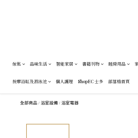
傢俬
品味生活
智能家居
書籍刊物
睡房用品
按摩浴缸及游泳池
個人護理
ShopEC 士多
部落格首頁
全部商品
浴室設備
浴室電器
/
/