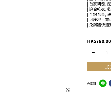
| 首家研發,
| 迎合乾衣,
| 全鋁合金, 
| 可座地，亦
| 免鑽牆快速
HK$780.00
加
分享到