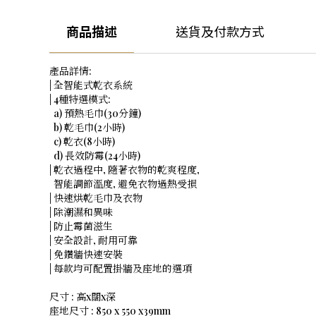
商品描述
送貨及付款方式
產品詳情:
| 全智能式乾衣系統
| 4種特選模式:
a) 預熱毛巾(30分鐘)
b) 乾毛巾(2小時)
c) 乾衣(8小時)
d) 長效防霉(24小時)
| 乾衣過程中, 隨著衣物的乾爽程度,
智能調節溫度, 避免衣物過熱受損
| 快速烘乾毛巾及衣物
| 除潮濕和異味
| 防止霉菌滋生
| 安全設計, 耐用可靠
| 免鑽牆快速安裝
| 每款均可配置掛牆及座地的選項
尺寸 :
高
x
闊
x
深
座地尺寸 : 850 x 550 x39mm