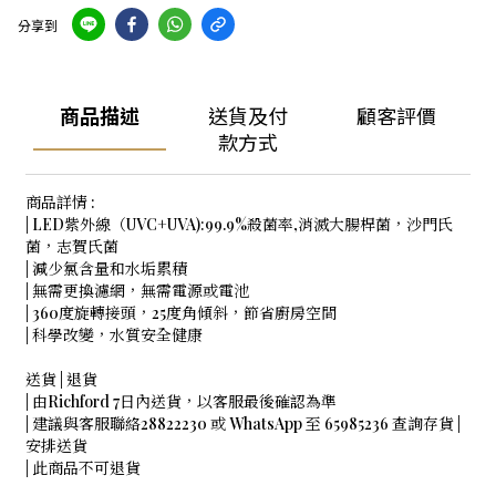
分享到
商品描述
送貨及付
顧客評價
款方式
商品詳情 :
| LED紫外線（UVC+UVA):99.9%殺菌率,消滅大腸桿菌，沙門氏
菌，志賀氏菌
| 減少氯含量和水垢累積
| 無需更換濾網，無需電源或電池
| 360度旋轉接頭，25度角傾斜，節省廚房空間
| 科學改變，水質安全健康
送貨 | 退貨
| 由Richford 7日內送貨，以客服最後確認為準
| 建議與客服聯絡28822230 或 WhatsApp 至 65985236 查詢存貨 |
安排送貨
| 此商品不可退貨