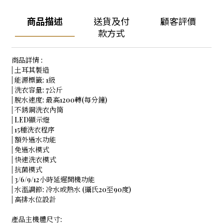
商品描述
送貨及付
顧客評價
款方式
商品詳情 :
| 土耳其製造
| 能源標籤: 1級
| 洗衣容量: 7公斤
| 脫水速度: 最高1200轉(每分鐘)
| 不銹鋼洗衣內筒
| LED顯示燈
| 15種洗衣程序
| 額外過水功能
| 免過水模式
| 快速洗衣模式
| 抗菌模式
| 3/6/9/12小時延遲開機功能
| 水溫調節: 冷水或熱水 (攝氏20至90度)
| 高排水位設計
產品主機體尺寸: