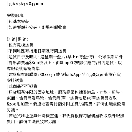
| 596 x 563 x 845 mm
安裝服務:
| 包基本安裝
| 如需要額外安裝，即場報價收費
送貨 | 退貨 :
| 包有電梯送貨
| 不同地區有指定日期及時間送貨
| 送貨日子及時間 : 逢星期一至六 (早上11時至7時)，公眾假期除外
| 訂單消費滿$800或以上，由ShopEC安排供應商7日內送貨，以
客服最後確認為準
| 建議與客服聯絡28822230 或 WhatsApp 至 65985236 查詢存貨 |
安排送貨
| 此商品不可退貨
| 送貨服務僅限於固定地址，服務範圍包括香港島、九龍、新界、
東涌、愉景灣及馬灣，愉景灣(單一送貨地點)每單送貨另收取
$200附加費。偏遠地區需付額外附加費/推路費，詳情由職員致電
另議。
| 若送貨地址並無升降機直達，我們將根據每層樓層收取額外服務
費用，詳情由職員致電另議。