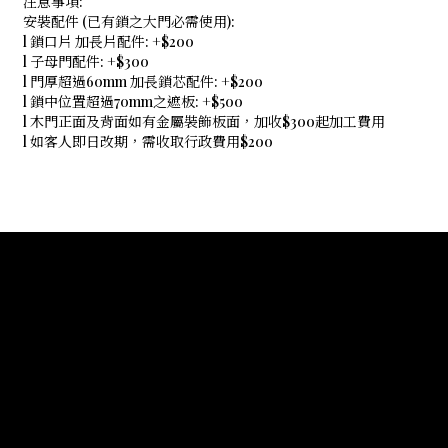
注意事項:
安裝配件 (已有鎖之大門必需使用):
l 鎖口片 加長片配件: +$200
l 子母門配件: +$300
l 門厚超過60mm 加長鎖芯配件: +$200
l 鎖中位置超過70mm之遮板: +$500
l 木門正面及背面如有金屬裝飾板面，加收$300起加工費用
l 如客人即日改期，需收取行政費用$200