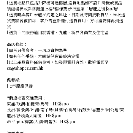
l 送貨地點只包括升降機可達樓層,送貨地點如不設升降機或貨品
須經樓梯或斜路搬運上樓*樓梯費 步行至第二層起之後$50/層
l 送貨時與客戶未能在約定之地址，日期及時間接收貨品，是次送
貨費將會被扣除，客戶需重新繳付送貨費用，方可獲安排再到送
貨
l 送貨上門服務適用於香港、九龍、新界各商業及住宅區
商店條款：
l 圖片只供參考，一切以實物為準
l 如有任何爭議，本網站保留最終決定權
l 以上產品資料僅供參考，如發現資料有誤，歡迎電郵至
cs@shopec.com.hk
保養期:
l 2年原廠保養
*偏遠地區交通費用：
東涌/欣澳/柏麗灣/馬灣 – HK$300；
長洲/愉景灣/坪洲/南丫島/貝澳/竹篙灣/石鼓洲/喜靈洲/周公島/東
龍洲/沙頭角入閘後 – HK$500
昂平 360/梅窩/大澳/晴碧邨– HK$ 500