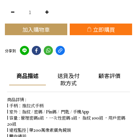
加入購物車
立即購買
分享到
商品描述
送貨及付
顧客評價
款方式
商品詳情 :
l 手柄：推拉式手柄
l 室外：指紋 / 密碼 / Pin碼 / 門匙 / 手機App
l 容量 : 管理密碼1組 ，一次性密碼 1組， 指紋 100組 ，用戶密碼
20組
l 遠程監控 | 帶200萬像素廣角鏡頭
l 雙向通話