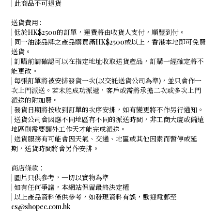
| 此商品不可退貨
送貨費用 :
| 低於HK$2500的訂單，運費將由收貨人支付，順豐到付。
| 同一油漆品牌之產品購買滿HK$2500或以上，香港本地即可免費
送貨。
| 訂購前請確認可以在指定地址收取送貨產品，訂購一經確定將不
能更改。
| 每張訂單將被安排發貨一次(以交託送貨公司為準)，並只會作一
次上門派送。若未能成功派遞，客戶或需將承擔二次或多次上門
派送的附加費。
| 發貨日期將按收到訂單的次序安排，如有變更將不作另行通知。
| 送貨公司會因應不同地區有不同的派送時間，非工商大廈或偏遠
地區則需要額外工作天才能完成派送。
| 送貨服務有可能會因天氣、交通、地區或其他因素而暫停或延
期，送貨時間將會另作安排。
商店條款：
| 圖片只供參考，一切以實物為準
| 如有任何爭議，本網站保留最終決定權
| 以上產品資料僅供參考，如發現資料有誤，歡迎電郵至
cs@shopec.com.hk