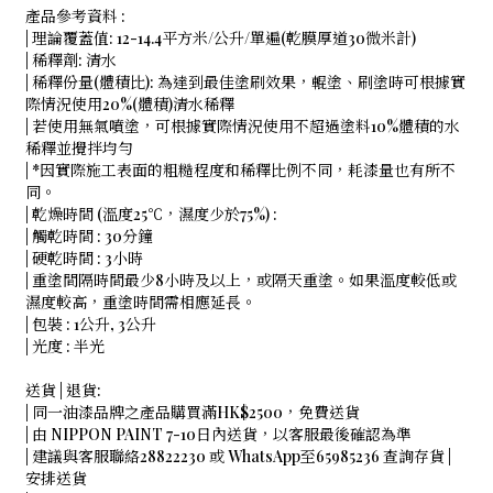
產品參考資料 :
| 理論覆蓋值: 12-14.4平方米/公升/單遍(乾膜厚道30微米計)
| 稀釋劑: 清水
| 稀釋份量(體積比): 為達到最佳塗刷效果，輥塗、刷塗時可根據實
際情況使用20%(體積)清水稀釋
| 若使用無氣噴塗，可根據實際情況使用不超過塗料10%體積的水
稀釋並攪拌均勻
| *因實際施工表面的粗糙程度和稀釋比例不同，耗漆量也有所不
同。
| 乾燥時間 (溫度25℃，濕度少於75%) :
| 觸乾時間 : 30分鐘
| 硬乾時間 : 3小時
| 重塗間隔時間最少8小時及以上，或隔天重塗。如果溫度較低或
濕度較高，重塗時間需相應延長。
| 包裝 : 1公升, 3公升
| 光度 : 半光
送貨 | 退貨:
| 同一油漆品牌之產品購買滿HK$2500，免費送貨
| 由 NIPPON PAINT 7-10日內送貨，以客服最後確認為準
| 建議與客服聯絡28822230 或 WhatsApp至65985236 查詢存貨 |
安排送貨