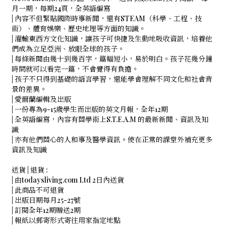
月一期，每期24頁，全英語編寫
| 內容不但緊貼國際時事新聞，還有STEAM（科學、工程、技
術）、體育娛樂、歷史地理等方面的知識。
| 灌輸東西方文化知識，讓孩子可快捷及生動地吸收資訊，培養他
們成為立足亞洲、放眼全球的孩子。
| 每條新聞由幾十到幾百字，篇幅短小，易於明白。孩子花幾分鐘
時間就可以看完一篇，不會覺得有負擔。
| 孩子不只得到基礎的語言學習，還能學會理解不同文化和社會背
景的差異。
| 愛爾蘭編輯及出版
| 一份專為9-15歲學生而出版的英文月報，全年12期
| 全英語編寫，內容有關學術上S.T.E.A.M 的最新新聞、資訊及知
識
| 亦有他們關心的人和事及醫學資訊。使在正常的課堂外補充更多
資訊及知識
送貨 | 退貨 :
| 由todaysliving.com Ltd 2日內送貨
| 此商品不可退貨
| 出版日期每月25-27號
| 訂閱全年12期贈送2期
| 報紙以郵寄形式寄往用家指定地點