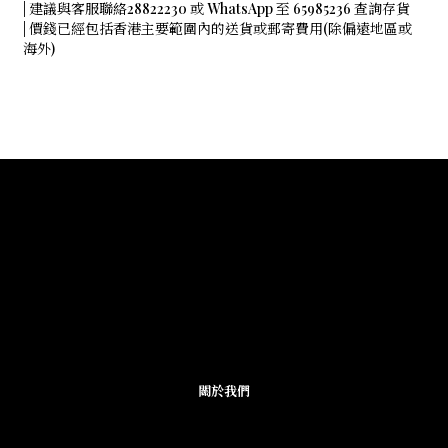
| 建議與客服聯絡28822230 或 WhatsApp 至 65985236 查詢存貨
| 價錢已經包括香港主要範圍內的送貨或郵寄費用(除偏遠地區或
海外)
關於我們