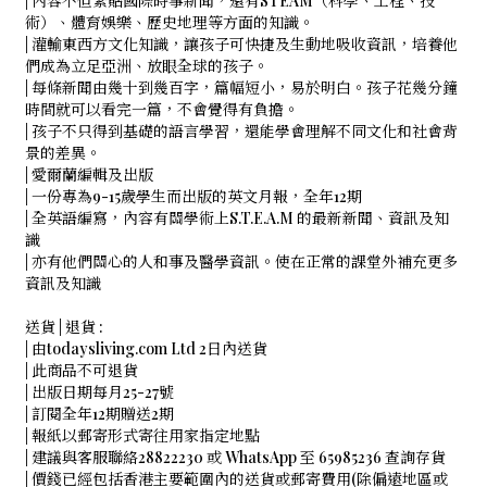
| 內容不但緊貼國際時事新聞，還有STEAM（科學、工程、技
術）、體育娛樂、歷史地理等方面的知識。
| 灌輸東西方文化知識，讓孩子可快捷及生動地吸收資訊，培養他
們成為立足亞洲、放眼全球的孩子。
| 每條新聞由幾十到幾百字，篇幅短小，易於明白。孩子花幾分鐘
時間就可以看完一篇，不會覺得有負擔。
| 孩子不只得到基礎的語言學習，還能學會理解不同文化和社會背
景的差異。
| 愛爾蘭編輯及出版
| 一份專為9-15歲學生而出版的英文月報，全年12期
| 全英語編寫，內容有關學術上S.T.E.A.M 的最新新聞、資訊及知
識
| 亦有他們關心的人和事及醫學資訊。使在正常的課堂外補充更多
資訊及知識
送貨 | 退貨 :
| 由todaysliving.com Ltd 2日內送貨
| 此商品不可退貨
| 出版日期每月25-27號
| 訂閱全年12期贈送2期
| 報紙以郵寄形式寄往用家指定地點
| 建議與客服聯絡28822230 或 WhatsApp 至 65985236 查詢存貨
| 價錢已經包括香港主要範圍內的送貨或郵寄費用(除偏遠地區或