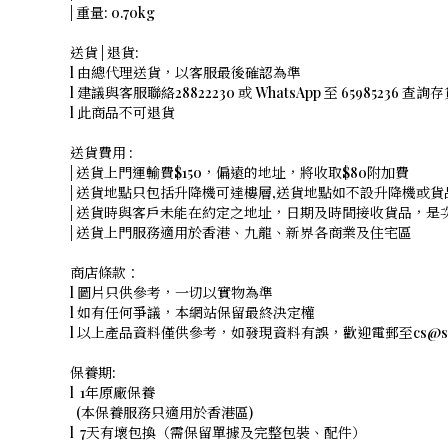
| 重量: 0.70kg
送貨 | 退貨:
l 由總代理送貨，以客服最後確認為準
l 建議與客服聯絡28822230 或 WhatsApp 至 65985236 查詢存
l 此商品不可退貨
送貨費用 :
| 送貨上門運輸費$150，偏遠的地址，將收取$80附加費
| 送貨地點只包括升降機可達樓層,送貨地點如不設升降機或貨品
| 送貨時與客戶未能在約定之地址，日期及時間接收貨品，
| 送貨上門服務適用於香港、九龍、新界各商業及住宅區
商店條款：
l 圖片只供參考，一切以實物為準
l 如有任何爭議，本網站保留最終決定權
l 以上產品資料僅供參考，如發現資料有誤，歡迎電郵至cs@shope
保養期:
l 1年原廠保養
(本保養服務只適用於香港區)
l 7天有壞包換（需保留單據及完整包裝、配件）