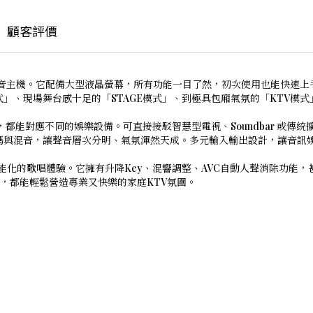
顧客評價
的卡拉 OK 混音主機。它配備大型液晶螢幕，所有功能一目了然，初次使用也
式」、現場舞台感十足的「STAGE模式」、到極具包廂氣氛的「KTV模
出，都能對應不同的娛樂設備。可直接接駁智慧型電視、Soundbar 或傳統
數位解碼與混音，讓聲音層次分明、氣氛渾然天成。多元輸入輸出設計，讓音訊
的亮點是智能化的歌唱體驗。它擁有升降Key、混響調整、AVC自動人聲消除功
，都能輕鬆營造專業又快樂的家庭KTV氛圍。