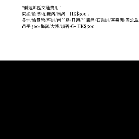
*偏遠地區交通費用：
東涌/欣澳/柏麗灣/馬灣 – HK$300；
長洲/愉景灣/坪洲/南丫島/貝澳/竹篙灣/石鼓洲/喜靈洲/周公島/
昂平 360/梅窩/大澳/晴碧邨– HK$ 500