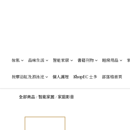
傢俬
品味生活
智能家居
書籍刊物
睡房用品
按摩浴缸及游泳池
個人護理
ShopEC 士多
部落格首頁
全部商品
智能家居
家庭影音
/
/