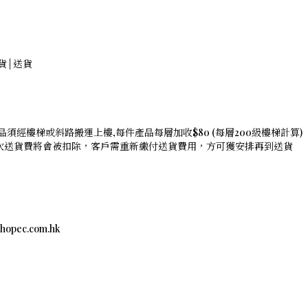
貨 | 送貨
須經樓梯或斜路搬運上樓,每件產品每層加收$80 (每層200級樓梯計算)
是次送貨費將會被扣除，客戶需重新繳付送貨費用，方可獲安排再到送貨
c.com.hk