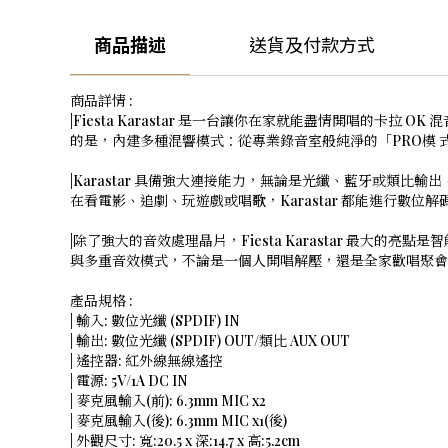
商品描述
送貨及付款方式
商品詳情 :
|Fiesta Karastar 是一台讓你在家就能盡情開唱
的是，內建多種混響模式：從專業錄音室般純淨的「PRO模 
|Karastar 具備強大連接能力，無論是光纖、藍牙或類比輸
在看電影、追劇、玩遊戲或唱歌，Karastar 都能進行
|除了強大的音效處理晶片，Fiesta Karastar 最大
與多重音效模式，不論是一個人開唱解壓，還是全家歡唱聚會
產品規格 :
| 輸入: 數位光纖 (SPDIF) IN
| 輸出: 數位光纖 (SPDIF) OUT/類比 AUX OUT
| 遙控器: 紅外線無線遙控
| 電源: 5V/1A DC IN
| 麥克風輸入(前): 6.3mm MIC x2
| 麥克風輸入(後): 6.3mm MIC x1(後)
| 外觀尺寸: 寬:20.5 x 深:14.7 x 高:5.2cm