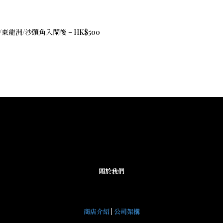
東龍洲/沙頭角入閘後 – HK$500
關於我們
商店介紹
|
公司架構