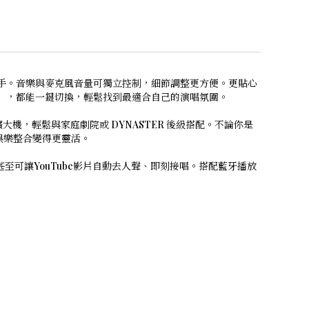
能快速上手。音樂與麥克風音量可獨立控制，細節調整更方便。更貼心
式」，都能一鍵切換，輕鬆找到最適合自己的演唱氛圍。
擴大機，輕鬆與家庭劇院或 DYNASTER 後級搭配。不論你是
娛樂整合變得更靈活。
能，甚至可讓YouTube影片自動去人聲、即刻接唱。搭配藍牙播放