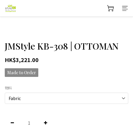
JMStyle KB-308 | OTTOMAN
HK$3,221.00
Made to Order
物料