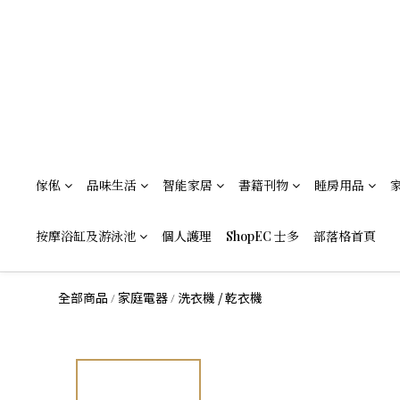
傢俬
品味生活
智能家居
書籍刊物
睡房用品
按摩浴缸及游泳池
個人護理
ShopEC 士多
部落格首頁
全部商品
家庭電器
洗衣機 / 乾衣機
/
/