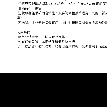
| 建議與客服聯絡28822230 或 WhatsApp 至 65985236 查詢
| 此商品不可退貨
| 送貨服務僅限於固定地址，服務範圍包括香港島、九龍、新
議。
| 若送貨地址並無升降機直達，我們將根據每層樓層收取額
商店條款：
| 圖片只供參考，一切以實物為準
| 如有任何爭議，本網站保留最終決定權
| 以上產品資料僅供參考，如發現資料有誤，歡迎電郵至cs@shope