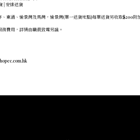
存貨 | 安排送貨
界、東涌、愉景灣及馬灣，愉景灣(單一送貨地點)每單送貨另收取$200
外服務費用，詳情由職員致電另議。
c.com.hk