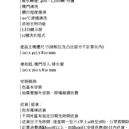
| 脫水轉速: 400 - 1,200轉/分鐘
| 機門清洗
| 髒污程度選項
| 90℃滾桶清洗
| 添放衣物功能
| LED顯示屏
| 15種洗衣程式
產品主機體尺寸(接駁位及凸出部分不計算在內):
| 595 x 495 x 850 mm
連按鈕, 機門及入/排水管
| 595 x 560 x 850 mm
安裝服務:
| 包基本安裝
| 如需要額外安裝，即場報價收費
送貨 | 退貨 :
| 包有電梯送貨
| 不同地區有指定日期及時間送貨
| 送貨日子及時間 : 逢星期一至六 (早上11時至7時)，公眾假期
| 訂單消費滿$800或以上，由ShopEC安排供應商7日內送