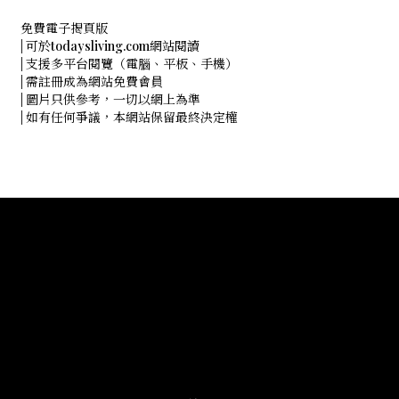
免費電子揭頁版
| 可於todaysliving.com網站閱讀
| 支援多平台閱覽（電腦、平板、手機）
| 需註冊成為網站免費會員
| 圖片只供參考，一切以網上為準
| 如有任何爭議，本網站保留最終決定權