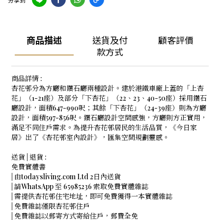
商品描述
送貨及付
顧客評價
款方式
商品詳情 :
杏花邨分為方廳和鑽石廳兩種設計。建於港鐵車廠上蓋的「上杏
花」（1-21座）及部分「下杏花」（22、23、40-50座）採用鑽石
廳設計，面積647-990呎；其餘「下杏花」（24-39座）則為方廳
設計，面積597-856呎。鑽石廳設計空間感強，方廳則方正實用，
滿足不同住戶需求。為提升杏花邨居民的生活品質，《今日家
居》出了《杏花邨室內設計》，匯集空間規劃靈感。
送貨 | 退貨 :
免費實體書
| 由todaysliving.com Ltd 2日內送貨
| 請WhatsApp 至 65985236 索取免費實體雜誌
| 需提供杏花邨住宅地址，即可免費獲得一本實體雜誌
| 免費雜誌僅限杏花邨住戶
| 免費雜誌以郵寄方式寄給住戶，郵費全免