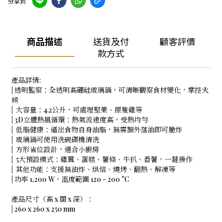
分享到
商品描述
送貨及付
顧客評價
款方式
產品詳情:
| 透明監察：全透明高硼硅玻璃鍋，可清晰觀察食材變化，掌控火
候
| 大容量：4.2公升，可處理堅果、原隻雞等
| 3D立體熱風循環：熱氣流速度高，受熱均勻
| 低脂健康：逼出食物自身油脂，無需額外落油即可脆炸
| 玻璃鍋可使用洗碗碟機清洗
| 方形省位設計，適合小廚房
| 5大預設模式：雞翼、蛋糕、薯條、牛扒、番薯，一鍵操作
| 其他功能：支援無油炸、烘焙、燒烤、翻熱、解凍等
| 功率 1,200 W，溫度範圍 120 - 200 °C
產品尺寸（高 x 闊 x 深）：
| 260 x 260 x 250 mm