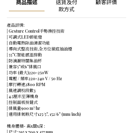
商品描述
送貨及付
顧客評價
款方式
產品詳情:
| Gesture Control手勢操控技術
| 可調式LED節能燈
| 自動電熱除油清潔功能
| 導向式整流技術,全方位徹底抽油煙
| 55°C智能感溫啓動
| 防滴漏特闊集油杯
| 兼容5”或6”排風口
| 功率 (最大)220-250W
| 電壓 / 頻率220-240 V / 50 Hz
| 摩打轉速2800 RPM
| 風速調校段數3
| 4.5厘米至薄機身
| 控制面板按鍵式
| 排風量900 m³/hr
| 適用排氣喉尺寸125/5”, 152/6” (mm/inch)
機身體積- 高x闊x深 :
| 尺寸:295 x 700 x 457 mm