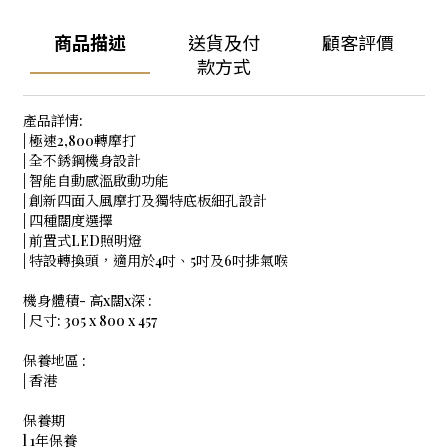
商品描述
送貨及付
顧客評價
款方式
產品詳情:
| 極速2,800轉摩打
| 全不銹鋼機身設計
| 智能自動感溫啟動功能
| 創新四面入風摩打及獨特底板細孔設計
| 四種闊度選擇
| 前置式LED照明燈
| 特設轉換頭，適用於4吋、5吋及6吋排氣喉
機身體積- 高x闊x深 :
| 尺寸: 305 x 800 x 457
保養地區 :
| 香港
保養期
l 1年保養