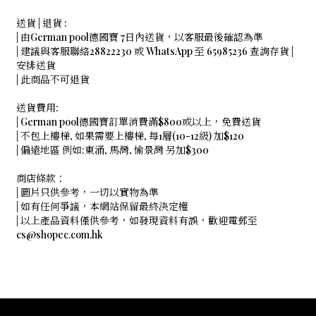
送貨 | 退貨 :
| 由German pool德國寶 7日內送貨，以客服最後確認為準
| 建議與客服聯絡28822230 或 WhatsApp 至 65985236 查詢存貨 |
安排送貨
| 此商品不可退貨
送貨費用:
| German pool德國寶訂單消費滿$800或以上，免費送貨
| 不包上樓梯, 如果需要上樓梯, 每1層(10-12級) 加$120
| 偏遠地區 例如:東涌, 馬灣, 愉景灣 另加$300
商店條款：
| 圖片只供參考，一切以實物為準
| 如有任何爭議，本網站保留最終決定權
| 以上產品資料僅供參考，如發現資料有誤，歡迎電郵至
cs@shopec.com.hk