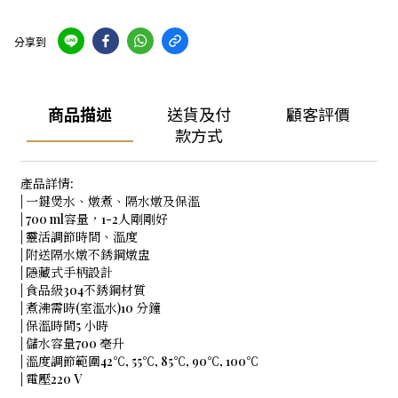
分享到
商品描述
送貨及付
顧客評價
款方式
產品詳情:
| 一鍵煲水、燉煮、隔水燉及保溫
| 700 ml容量，1-2人剛剛好
| 靈活調節時間、溫度
| 附送隔水燉不銹鋼燉盅
| 隱藏式手柄設計
| 食品級304不銹鋼材質
| 煮沸需時(室溫水)10 分鐘
| 保溫時間5 小時
| 儲水容量700 毫升
| 溫度調節範圍42℃, 55℃, 85℃, 90℃, 100℃
| 電壓220 V