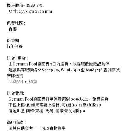
機身體積- 高x闊x深 :
| 尺寸: 235 x 170 x 120 mm
保養地區 :
| 香港
保養期
l 1年保養
送貨 | 退貨 :
| 由German Pool德國寶 7日內送貨，以客服最後確認為準
| 建議與客服聯絡28822230 或 WhatsApp 至 65985236 查詢存貨 |
安排送貨
| 此商品不可退貨
送貨費用:
| German Pool德國寶訂單消費滿$800或以上，免費送貨
| 不包上樓梯, 如果需要上樓梯, 每1層(10-12級) 加$120
| 偏遠地區 例如:東涌, 馬灣, 愉景灣 另加$300
商店條款：
| 圖片只供參考，一切以實物為準