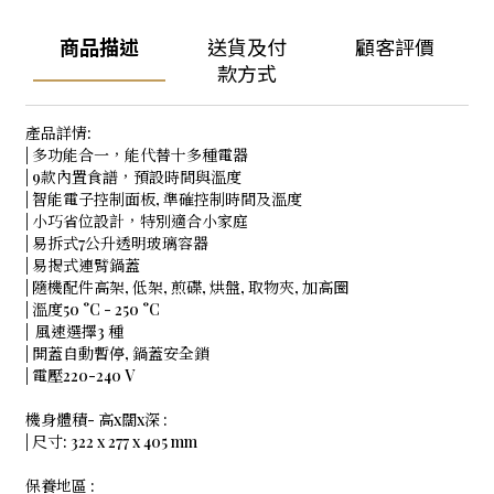
商品描述
送貨及付
顧客評價
款方式
產品詳情:
| 多功能合一，能代替十多種電器
| 9款內置食譜，預設時間與溫度
| 智能電子控制面板, 準確控制時間及溫度
| 小巧省位設計，特別適合小家庭
| 易拆式7公升透明玻璃容器
| 易揭式連臂鍋蓋
| 隨機配件高架, 低架, 煎碟, 烘盤, 取物夾, 加高圈
| 溫度50 °C - 250 °C
| 風速選擇3 種
| 開蓋自動暫停, 鍋蓋安全鎖
| 電壓220-240 V
機身體積- 高x闊x深 :
| 尺寸: 322 x 277 x 405 mm
保養地區 :