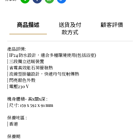
商品描述
送貨及付
顧客評價
款方式
產品詳情:
| IP24 防水設計，適合多種環境使用(包括浴室)
| 三段獨立送暖裝置
| 省電高效能石英管發熱
| 流線型掛牆設計，快速均勻反射傳熱
| 閃亮銀色外殼
| 電壓230 V
機身體積- 高x闊x深 :
| 尺寸: 159 x 592 x 91 mm
保養地區 :
| 香港
保養期