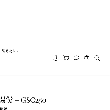
裝修物料
煲 – GSC250
保護