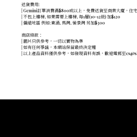
送貨費用:
| Gemini訂單消費滿$800或以上，免費送貨至商業大廈，
| 不包上樓梯, 如果需要上樓梯, 每1層(10-12級) 加$120
| 偏遠地區 例如:東涌, 馬灣, 愉景灣 另加$300
商店條款：
| 圖片只供參考，一切以實物為準
| 如有任何爭議，本網站保留最終決定權
| 以上產品資料僅供參考，如發現資料有誤，歡迎電郵至cs@shope