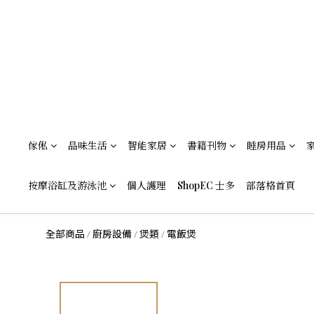
傢俬
品味生活
智能家居
書籍刊物
睡房用品
按摩浴缸及游泳池
個人護理
ShopEC 士多
部落格首頁
全部商品
廚房設備
煲類
電飯煲
/
/
/