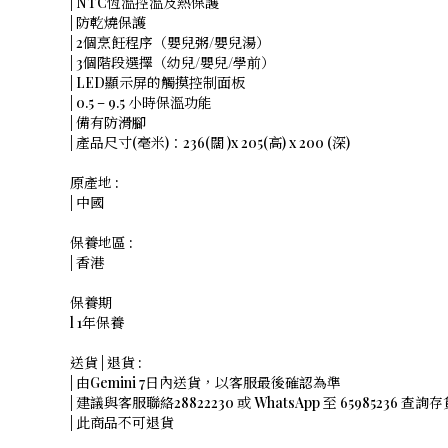
| NTC恆溫控溫及熱保護
| 防乾燒保護
| 2個烹飪程序（嬰兒粥/嬰兒湯）
| 3個階段選擇（幼兒/嬰兒/學前）
| LED顯示屏的觸摸控制面板
| 0.5 – 9.5 小時保溫功能
| 備有防滑腳
| 產品尺寸(毫米)：236(闊 )x 205(高) x 200 (深)
原產地 :
| 中國
保養地區 :
| 香港
保養期
l 1年保養
送貨 | 退貨 :
| 由Gemini 7日內送貨，以客服最後確認為準
| 建議與客服聯絡28822230 或 WhatsApp 至 65985236 查詢
| 此商品不可退貨