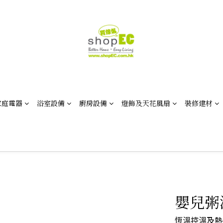
家庭電器
浴室設備
廚房設備
燈飾及天花風扇
裝修建材
嬰兒粥湯
恆溫控溫及熱