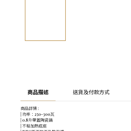
商品描述
送貨及付款方式
商品詳情 :
| 功率：250-300瓦
| 0.8升帶蓋陶瓷鍋
| 不粘加熱底座