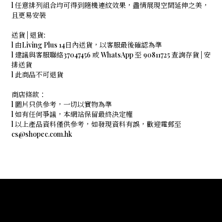
l 任意排列組合均可得到隨機連紋效果，盡情展現空間延伸之美，
且更易安裝
送貨 | 退貨:
l 由Living Plus 14日內送貨，以客服最後確認為準
l 建議與客服聯絡37047456 或 WhatsApp 至 90811725 查詢存貨 | 安
排送貨
l 此商品不可退貨
商店條款：
l 圖片只供參考，一切以實物為準
l 如有任何爭議，本網站保留最終決定權
l 以上產品資料僅供參考，如發現資料有誤，歡迎電郵至
cs@shopec.com.hk