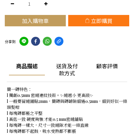
加入購物車
立即購買
分享到
商品描述
送貨及付
顧客評價
款方式
簡一磚特色：
l 獨創0.5mm 密縫連紋技術。✨縫越小 更高級✨
l 一般要留縫鋪貼2mm，簡磚與磚罅隙細過0.5mm，細到好似一條
頭髮咁
l 每塊磚都極之平整
l 高低一致 硬度夠強 才能0.5 mm密縫舖貼
l 每塊磚一樣大，尺寸一致縫隙才能一條直線
l 每塊磚都不起鼓，吸水受熱都不膨脹