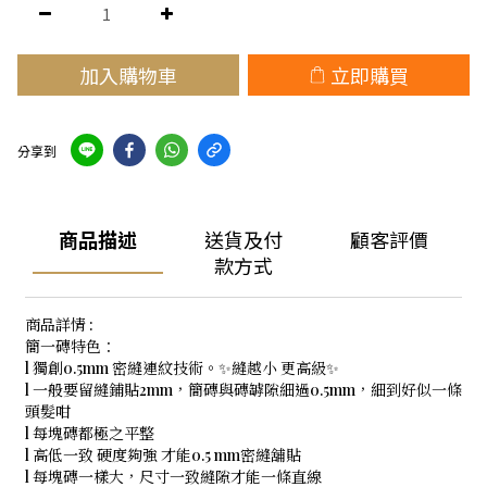
加入購物車
立即購買
分享到
商品描述
送貨及付
顧客評價
款方式
商品詳情 :
簡一磚特色：
l 獨創0.5mm 密縫連紋技術。✨縫越小 更高級✨
l 一般要留縫鋪貼2mm，簡磚與磚罅隙細過0.5mm，細到好似一條
頭髮咁
l 每塊磚都極之平整
l 高低一致 硬度夠強 才能0.5 mm密縫舖貼
l 每塊磚一樣大，尺寸一致縫隙才能一條直線