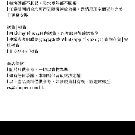
l 每塊磚都不起鼓，吸水受熱都不膨脹
l 任意排列組合均可得到隨機連紋效果，盡情展現空間延伸之美，
且更易安裝
送貨 | 退貨:
l 由Living Plus 14日內送貨，以客服最後確認為準
l 建議與客服聯絡37047456 或 WhatsApp 至 90811725 查詢存貨 | 安
排送貨
l 此商品不可退貨
商店條款：
l 圖片只供參考，一切以實物為準
l 如有任何爭議，本網站保留最終決定權
l 以上產品資料僅供參考，如發現資料有誤，歡迎電郵至
cs@shopec.com.hk