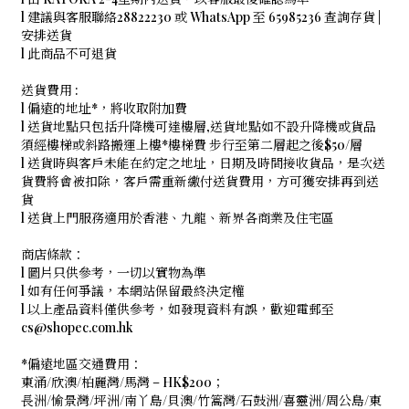
l 建議與客服聯絡28822230 或 WhatsApp 至 65985236 查詢存貨 |
安排送貨
l 此商品不可退貨
送貨費用 :
l 偏遠的地址*，將收取附加費
l 送貨地點只包括升降機可達樓層,送貨地點如不設升降機或貨品
須經樓梯或斜路搬運上樓*樓梯費 步行至第二層起之後$50/層
l 送貨時與客戶未能在約定之地址，日期及時間接收貨品，是次送
貨費將會被扣除，客戶需重新繳付送貨費用，方可獲安排再到送
貨
l 送貨上門服務適用於香港、九龍、新界各商業及住宅區
商店條款：
l 圖片只供參考，一切以實物為準
l 如有任何爭議，本網站保留最終決定權
l 以上產品資料僅供參考，如發現資料有誤，歡迎電郵至
cs@shopec.com.hk
*偏遠地區交通費用：
東涌/欣澳/柏麗灣/馬灣 – HK$200；
長洲/愉景灣/坪洲/南丫島/貝澳/竹篙灣/石鼓洲/喜靈洲/周公島/東