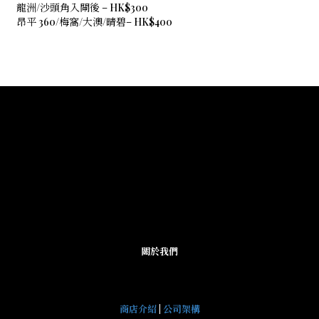
龍洲/沙頭角入閘後 – HK$300
昂平 360/梅窩/大澳/晴碧– HK$400
關於我們
商店介紹
|
公司架構