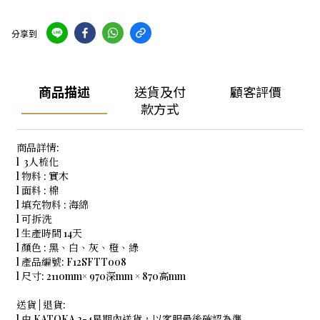
分享到
商品描述
送貨及付
顧客評價
款方式
商品詳情:
l 3人梳化
l 物料 : 實木
l 面料 : 棉
l 填充物料 : 海綿
l 可拆洗
l 生產時間 14天
l 顏色 : 黑、白、灰、橙、綠
l 產品編號: F12SFTT008
l 尺寸: 2110mm× 970深mm × 870高mm
送貨 | 退貨:
l 由 KATOKA 2-4星期內送貨，以客服最後確認為準