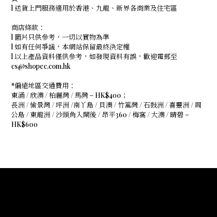
l 送貨上門服務適用於香港、九龍、新界各商業及住宅區
商店條款：
l 圖片只供參考，一切以實物為準
l 如有任何爭議，本網站保留最終決定權
l 以上產品資料僅供參考，如發現資料有誤，歡迎電郵至
cs@shopec.com.hk
*偏遠地區交通費用：
東涌 / 欣澳 / 柏麗灣 / 馬灣 – HK$400；
長洲 / 愉景灣 / 坪洲 /南丫島 / 貝澳 / 竹篙灣 / 石鼓洲 / 喜靈洲 / 周
公島 / 東龍洲 / 沙頭角入閘後 / 昂平360 / 梅窩 / 大澳 / 晴碧 –
HK$600