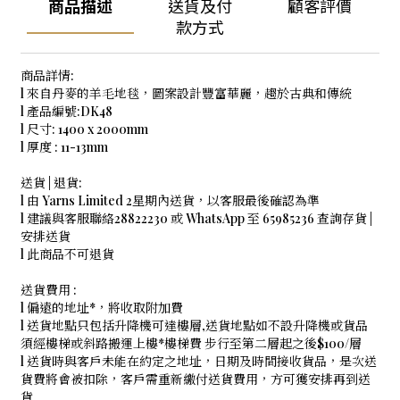
商品描述
送貨及付
顧客評價
款方式
商品詳情:
l 來自丹麥的羊毛地毯，圖案設計豐富華麗，趨於古典和傳統
l 產品編號:DK48
l 尺寸: 1400 x 2000mm
l 厚度 : 11-13mm
送貨 | 退貨:
l 由 Yarns Limited 2星期內送貨，以客服最後確認為準
l 建議與客服聯絡28822230 或 WhatsApp 至 65985236 查詢存貨 |
安排送貨
l 此商品不可退貨
送貨費用 :
l 偏遠的地址*，將收取附加費
l 送貨地點只包括升降機可達樓層,送貨地點如不設升降機或貨品
須經樓梯或斜路搬運上樓*樓梯費 步行至第二層起之後$100/層
l 送貨時與客戶未能在約定之地址，日期及時間接收貨品，是次送
貨費將會被扣除，客戶需重新繳付送貨費用，方可獲安排再到送
貨