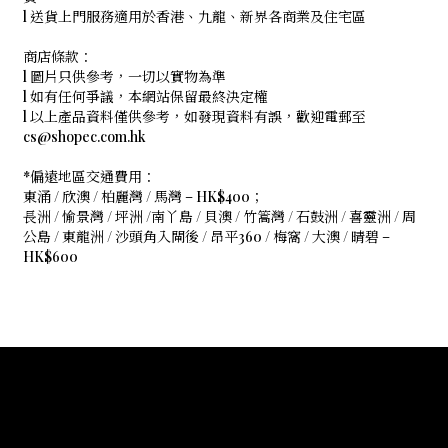
l 送貨上門服務適用於香港、九龍、新界各商業及住宅區
商店條款：
l 圖片只供參考，一切以實物為準
l 如有任何爭議，本網站保留最終決定權
l 以上產品資料僅供參考，如發現資料有誤，歡迎電郵至
cs@shopec.com.hk
*偏遠地區交通費用：
東涌 / 欣澳 / 柏麗灣 / 馬灣 – HK$400；
長洲 / 愉景灣 / 坪洲 /南丫島 / 貝澳 / 竹篙灣 / 石鼓洲 / 喜靈洲 / 周
公島 / 東龍洲 / 沙頭角入閘後 / 昂平360 / 梅窩 / 大澳 / 晴碧 –
HK$600