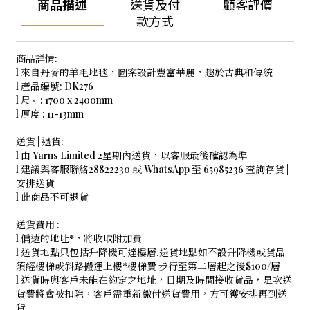
商品描述
送貨及付
顧客評價
款方式
商品詳情:
l 來自丹麥的羊毛地毯，圖案設計豐富華麗，趨於古典和傳統
l 產品編號: DK276
l 尺寸: 1700 x 2400mm
l 厚度 : 11-13mm
送貨 | 退貨:
l 由 Yarns Limited 2星期內送貨，以客服最後確認為準
l 建議與客服聯絡28822230 或 WhatsApp 至 65985236 查詢存貨 |
安排送貨
l 此商品不可退貨
送貨費用 :
l 偏遠的地址*，將收取附加費
l 送貨地點只包括升降機可達樓層,送貨地點如不設升降機或貨品
須經樓梯或斜路搬運上樓*樓梯費 步行至第二層起之後$100/層
l 送貨時與客戶未能在約定之地址，日期及時間接收貨品，是次送
貨費將會被扣除，客戶需重新繳付送貨費用，方可獲安排再到送
貨