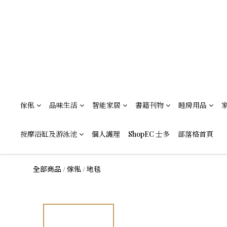
傢俬
品味生活
智能家居
書籍刊物
睡房用品
按摩浴缸及游泳池
個人護理
ShopEC 士多
部落格首頁
全部商品
傢俬
地毯
/
/