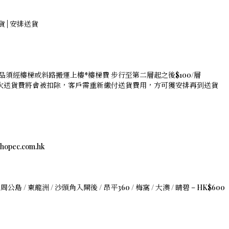
存貨 | 安排送貨
品須經樓梯或斜路搬運上樓*樓梯費 步行至第二層起之後$100/層
是次送貨費將會被扣除，客戶需重新繳付送貨費用，方可獲安排再到送貨
c.com.hk
 周公島 / 東龍洲 / 沙頭角入閘後 / 昂平360 / 梅窩 / 大澳 / 晴碧 – HK$600