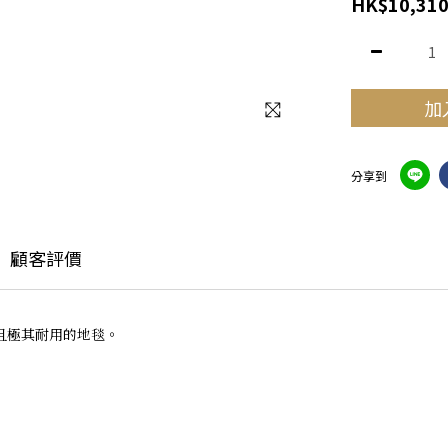
HK$10,310
加
分享到
顧客評價
且極其耐用的地毯。