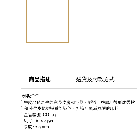
商品描述
送貨及付款方式
商品詳情:
l 牛皮地毯是牛的完整皮膚和毛髮，經過一些處理後形成柔軟
l 部分牛皮還經過重新染色，打造出異域風情的印花
l 產品編號: CO-93
l 尺寸: 161 x 245cm
l 厚度 : 2-3mm