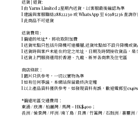
送貨 | 退貨:
l 由 Yarns Limited 2星期內送貨，以客服最後確認為準
l 建議與客服聯絡28822230 或 WhatsApp 至 65985236 查詢
l 此商品不可退貨
送貨費用 :
l 偏遠的地址*，將收取附加費
l 送貨地點只包括升降機可達樓層,送貨地點如不設升降機或貨
l 送貨時與客戶未能在約定之地址，日期及時間接收貨品，
l 送貨上門服務適用於香港、九龍、新界各商業及住宅區
商店條款：
l 圖片只供參考，一切以實物為準
l 如有任何爭議，本網站保留最終決定權
l 以上產品資料僅供參考，如發現資料有誤，歡迎電郵至cs@shope
*偏遠地區交通費用：
東涌 / 欣澳 / 柏麗灣 / 馬灣 – HK$400；
長洲 / 愉景灣 / 坪洲 /南丫島 / 貝澳 / 竹篙灣 / 石鼓洲 / 喜靈洲 /