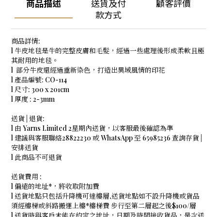
商品描述
送貨及付
顧客評價
款方式
商品詳情:
l 牛皮地毯是牛的完整皮膚和毛髮，經過一些處理後形成柔軟且極
其耐用的地毯。
l 部分牛皮還經過重新染色，打造出異域風情的印花
l 產品編號: CO-114
l 尺寸: 300 x 201cm
l 厚度 : 2-3mm
送貨 | 退貨:
l 由 Yarns Limited 2星期內送貨，以客服最後確認為準
l 建議與客服聯絡28822230 或 WhatsApp 至 65985236 查詢存貨 |
安排送貨
l 此商品不可退貨
送貨費用 :
l 偏遠的地址*，將收取附加費
l 送貨地點只包括升降機可達樓層,送貨地點如不設升降機或貨品
須經樓梯或斜路搬運上樓*樓梯費 步行至第二層起之後$100/層
l 送貨時與客戶未能在約定之地址，日期及時間接收貨品，是次送