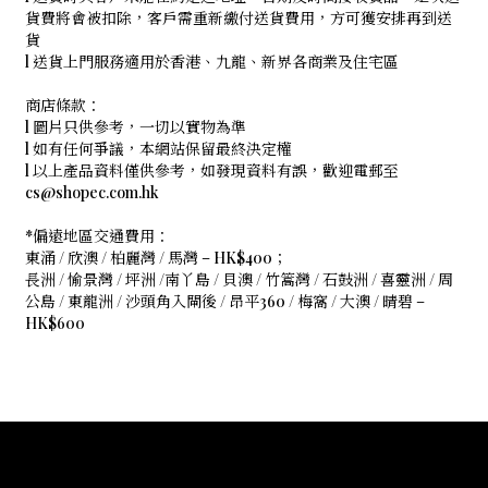
貨費將會被扣除，客戶需重新繳付送貨費用，方可獲安排再到送
貨
l 送貨上門服務適用於香港、九龍、新界各商業及住宅區
商店條款：
l 圖片只供參考，一切以實物為準
l 如有任何爭議，本網站保留最終決定權
l 以上產品資料僅供參考，如發現資料有誤，歡迎電郵至
cs@shopec.com.hk
*偏遠地區交通費用：
東涌 / 欣澳 / 柏麗灣 / 馬灣 – HK$400；
長洲 / 愉景灣 / 坪洲 /南丫島 / 貝澳 / 竹篙灣 / 石鼓洲 / 喜靈洲 / 周
公島 / 東龍洲 / 沙頭角入閘後 / 昂平360 / 梅窩 / 大澳 / 晴碧 –
HK$600