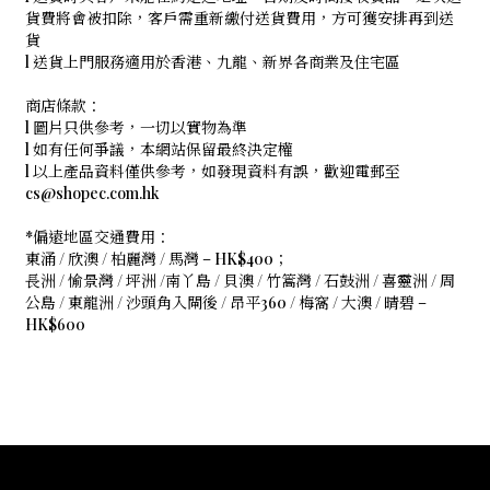
貨費將會被扣除，客戶需重新繳付送貨費用，方可獲安排再到送
貨
l 送貨上門服務適用於香港、九龍、新界各商業及住宅區
商店條款：
l 圖片只供參考，一切以實物為準
l 如有任何爭議，本網站保留最終決定權
l 以上產品資料僅供參考，如發現資料有誤，歡迎電郵至
cs@shopec.com.hk
*偏遠地區交通費用：
東涌 / 欣澳 / 柏麗灣 / 馬灣 – HK$400；
長洲 / 愉景灣 / 坪洲 /南丫島 / 貝澳 / 竹篙灣 / 石鼓洲 / 喜靈洲 / 周
公島 / 東龍洲 / 沙頭角入閘後 / 昂平360 / 梅窩 / 大澳 / 晴碧 –
HK$600