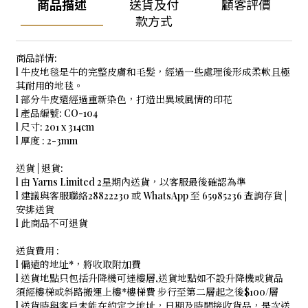
商品描述
送貨及付
顧客評價
款方式
商品詳情:
l 牛皮地毯是牛的完整皮膚和毛髮，經過一些處理後形成柔軟且極
其耐用的地毯。
l 部分牛皮還經過重新染色，打造出異域風情的印花
l 產品編號: CO-104
l 尺寸: 201 x 314cm
l 厚度 : 2-3mm
送貨 | 退貨:
l 由 Yarns Limited 2星期內送貨，以客服最後確認為準
l 建議與客服聯絡28822230 或 WhatsApp 至 65985236 查詢存貨 |
安排送貨
l 此商品不可退貨
送貨費用 :
l 偏遠的地址*，將收取附加費
l 送貨地點只包括升降機可達樓層,送貨地點如不設升降機或貨品
須經樓梯或斜路搬運上樓*樓梯費 步行至第二層起之後$100/層
l 送貨時與客戶未能在約定之地址，日期及時間接收貨品，是次送