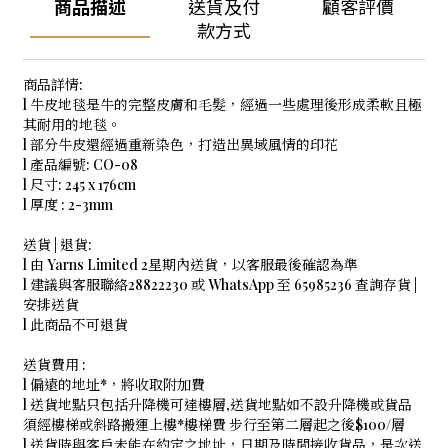
商品描述
送貨及付
顧客評價
款方式
商品詳情:
l 牛皮地毯是牛的完整皮膚和毛髮，經過一些處理後形成柔軟且極
其耐用的地毯。
l
部分牛皮還經過重新染色，打造出異域風情的印花
l 產品編號: CO-08
l 尺寸: 245 x 176cm
l 厚度 : 2-3mm
送貨 | 退貨:
l 由 Yarns Limited 2星期內送貨，以客服最後確認為準
l 建議與客服聯絡28822230 或 WhatsApp 至 65985236 查詢存貨 |
安排送貨
l 此商品不可退貨
送貨費用 :
l 偏遠的地址*，將收取附加費
l 送貨地點只包括升降機可達樓層,送貨地點如不設升降機或貨品
須經樓梯或斜路搬運上樓*樓梯費 步行至第二層起之後$100/層
l 送貨時與客戶未能在約定之地址，日期及時間接收貨品，是次送