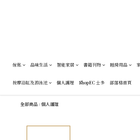
傢俬
品味生活
智能家居
書籍刊物
睡房用品
按摩浴缸及游泳池
個人護理
ShopEC 士多
部落格首頁
全部商品
個人護理
/