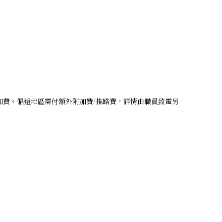
附加費。偏遠地區需付額外附加費/推路費，詳情由職員致電另