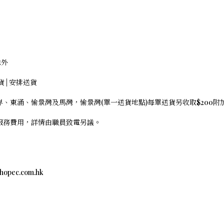
除外
存貨 | 安排送貨
界、東涌、愉景灣及馬灣，愉景灣(單一送貨地點)每單送貨另收取$200
外服務費用，詳情由職員致電另議。
c.com.hk