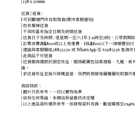
| 138 x 20mm
送貨 | 退貨 :
l 可到觀塘門市自取現貨(需待客服通知)
| 包有電梯送貨
| 不同地區有指定日期及時間送貨
| 送貨日子及時間 : 逢星期一至六 (早上11時至7時)，公眾假期
| 訂單消費滿$800或以上免運費，HK$800以下一律順豐到付
| 建議與客服聯絡28822230 或 WhatsApp 至 65985236 查詢
| 此商品不可退貨
| 送貨服務僅限於固定地址，服務範圍包括香港島、九龍、新
議。
| 若送貨地址並無升降機直達，我們將根據每層樓層收取額
商店條款：
| 圖片只供參考，一切以實物為準
| 如有任何爭議，本網站保留最終決定權
| 以上產品資料僅供參考，如發現資料有誤，歡迎電郵至cs@shope