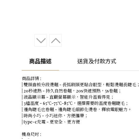
商品描述
送貨及付款方式
商品詳情 :
| 雙頭齒梳分段燙翹 - 長弧刷頭更貼合眼型，輕鬆燙翹長睫
| 20秒速熱 - 持久自然卷翹，20s快速預熱，5s卷翹；
| 液晶顯示幕 - 直觀螢幕顯示，智能升溫看得見；
| 3檔溫度 - 65℃-75℃-85℃，選擇需要的溫度卷翹睫毛；
| 邊角睫毛也卷翹 - 邊角睫毛細節化燙卷，釋放電眼魅力。
| 時尚小巧 - 小巧迷你，方便攜帶；
| type-c充電 - 更安全、更方便
機身尺吋 :