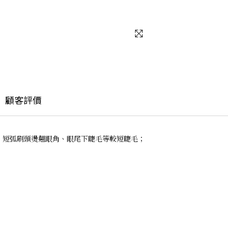
顧客評價
毛；短弧刷頭燙翹眼角、眼尾下睫毛等較短睫毛；