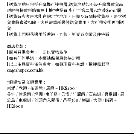
l 送貨地點只包括升降機可達樓層,送貨地點如不設升降機或貨品
須經樓梯或斜路搬運上樓*樓梯費 步行至第二層起之後$100/層
l 送貨時與客戶未能在約定之地址，日期及時間接收貨品，是次送
貨費將會被扣除，客戶需重新繳付送貨費用，方可獲安排再到送
貨
l 送貨上門服務適用於香港、九龍、新界各商業及住宅區
商店條款：
l 圖片只供參考，一切以實物為準
l 如有任何爭議，本網站保留最終決定權
l 以上產品資料僅供參考，如發現資料有誤，歡迎電郵至
cs@shopec.com.hk
*偏遠地區交通費用：
東涌 / 欣澳 / 柏麗灣 / 馬灣 – HK$400；
長洲 / 愉景灣 / 坪洲 /南丫島 / 貝澳 / 竹篙灣 / 石鼓洲 / 喜靈洲 / 周
公島 / 東龍洲 / 沙頭角入閘後 / 昂平360 / 梅窩 / 大澳 / 晴碧 –
HK$600