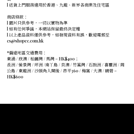
l 送貨上門服務適用於香港、九龍、新界各商業及住宅區
商店條款：
l 圖片只供參考，一切以實物為準
l 如有任何爭議，本網站保留最終決定權
l 以上產品資料僅供參考，如發現資料有誤，歡迎電郵至
cs@shopec.com.hk
*偏遠地區交通費用：
東涌 / 欣澳 / 柏麗灣 / 馬灣 – HK$400；
長洲 / 愉景灣 / 坪洲 /南丫島 / 貝澳 / 竹篙灣 / 石鼓洲 / 喜靈洲 / 周
公島 / 東龍洲 / 沙頭角入閘後 / 昂平360 / 梅窩 / 大澳 / 晴碧 –
HK$600