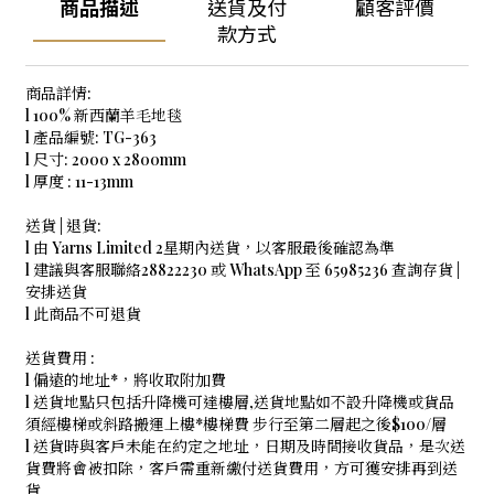
商品描述
送貨及付
顧客評價
款方式
商品詳情:
l 100% 新西蘭羊毛地毯
l 產品編號: TG-363
l 尺寸: 2000 x 2800mm
l 厚度 : 11-13mm
送貨 | 退貨:
l 由 Yarns Limited 2星期內送貨，以客服最後確認為準
l 建議與客服聯絡28822230 或 WhatsApp 至 65985236 查詢存貨 |
安排送貨
l 此商品不可退貨
送貨費用 :
l 偏遠的地址*，將收取附加費
l 送貨地點只包括升降機可達樓層,送貨地點如不設升降機或貨品
須經樓梯或斜路搬運上樓*樓梯費 步行至第二層起之後$100/層
l 送貨時與客戶未能在約定之地址，日期及時間接收貨品，是次送
貨費將會被扣除，客戶需重新繳付送貨費用，方可獲安排再到送
貨