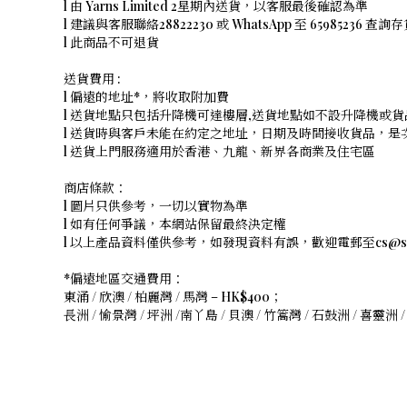
l 由 Yarns Limited 2星期內送貨，以客服最後確認為準
l 建議與客服聯絡28822230 或 WhatsApp 至 65985236 查詢
l 此商品不可退貨
送貨費用 :
l 偏遠的地址*，將收取附加費
l 送貨地點只包括升降機可達樓層,送貨地點如不設升降機或貨
l 送貨時與客戶未能在約定之地址，日期及時間接收貨品，
l 送貨上門服務適用於香港、九龍、新界各商業及住宅區
商店條款：
l 圖片只供參考，一切以實物為準
l 如有任何爭議，本網站保留最終決定權
l 以上產品資料僅供參考，如發現資料有誤，歡迎電郵至cs@shope
*偏遠地區交通費用：
東涌 / 欣澳 / 柏麗灣 / 馬灣 – HK$400；
長洲 / 愉景灣 / 坪洲 /南丫島 / 貝澳 / 竹篙灣 / 石鼓洲 / 喜靈洲 /