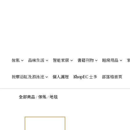
傢俬
品味生活
智能家居
書籍刊物
睡房用品
按摩浴缸及游泳池
個人護理
ShopEC 士多
部落格首頁
全部商品
傢俬
地毯
/
/