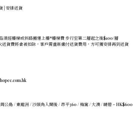
存貨 | 安排送貨
品須經樓梯或斜路搬運上樓*樓梯費 步行至第二層起之後$100/層
是次送貨費將會被扣除，客戶需重新繳付送貨費用，方可獲安排再到送貨
c.com.hk
 周公島 / 東龍洲 / 沙頭角入閘後 / 昂平360 / 梅窩 / 大澳 / 晴碧 – HK$600