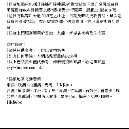
l 送貨地點只包括升降機可達樓層,送貨地點如不設升降機或貨品
須經樓梯或斜路搬運上樓*樓梯費 步行至第二層起之後$100/層
l 送貨時與客戶未能在約定之地址，日期及時間接收貨品，是次送
貨費將會被扣除，客戶需重新繳付送貨費用，方可獲安排再到送
貨
l 送貨上門服務適用於香港、九龍、新界各商業及住宅區
商店條款：
l 圖片只供參考，一切以實物為準
l 如有任何爭議，本網站保留最終決定權
l 以上產品資料僅供參考，如發現資料有誤，歡迎電郵至
cs@shopec.com.hk
*偏遠地區交通費用：
東涌 / 欣澳 / 柏麗灣 / 馬灣 – HK$400；
長洲 / 愉景灣 / 坪洲 /南丫島 / 貝澳 / 竹篙灣 / 石鼓洲 / 喜靈洲 / 周
公島 / 東龍洲 / 沙頭角入閘後 / 昂平360 / 梅窩 / 大澳 / 晴碧 –
HK$600