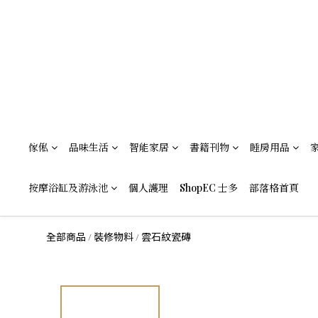
傢俬
品味生活
智能家居
書籍刊物
睡房用品
按摩浴缸及游泳池
個人護理
ShopEC 士多
部落格首頁
全部商品
裝修物料
雲石紋瓷磚
/
/