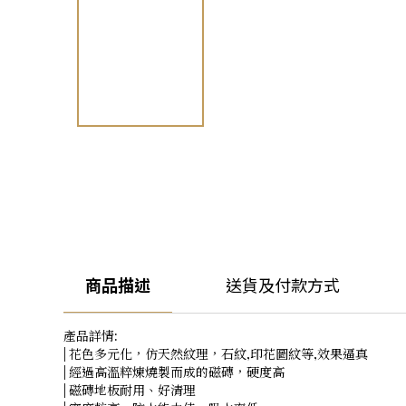
商品描述
送貨及付款方式
產品詳情:
| 花色多元化，仿天然紋理，石紋,印花圖紋等,效果逼真
| 經過高溫粹煉燒製而成的磁磚，硬度高
| 磁磚地板耐用、好清理