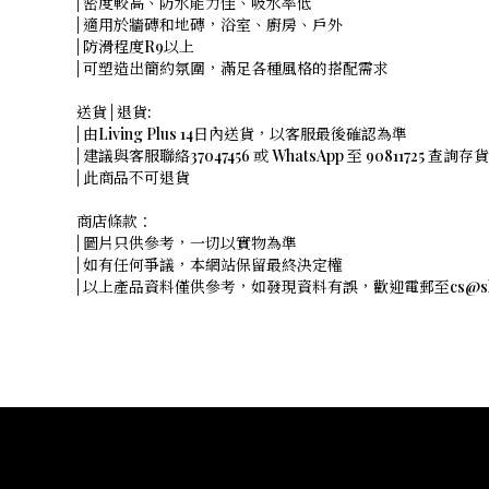
| 密度較高、防水能力佳、吸水率低
| 適用於牆磚和地磚，浴室、廚房、戶外
| 防滑程度R9以上
| 可塑造出簡約氛圍，滿足各種風格的搭配需求
送貨 | 退貨:
| 由Living Plus 14日內送貨，以客服最後確認為準
| 建議與客服聯絡37047456 或 WhatsApp 至 90811725 查詢存
| 此商品不可退貨
商店條款：
| 圖片只供參考，一切以實物為準
| 如有任何爭議，本網站保留最終決定權
| 以上產品資料僅供參考，如發現資料有誤，歡迎電郵至cs@shope