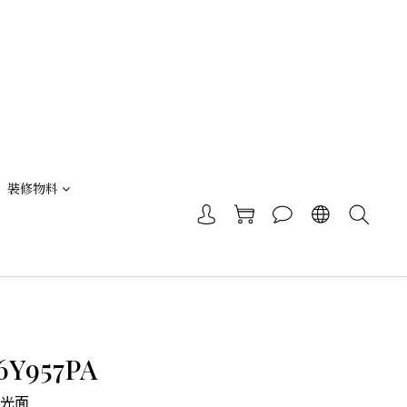
裝修物料
Y957PA
|光面