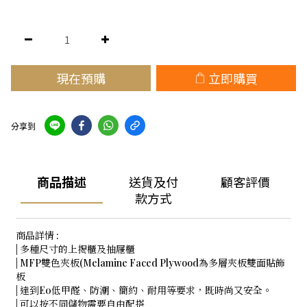
現在預購
立即購買
分享到
商品描述
送貨及付
顧客評價
款方式
商品詳情 :
| 多種尺寸的上揭櫃及抽屜櫃
| MFP雙色夾板(Melamine Faced Plywood為多層夾板雙面貼飾
板
| 達到E0低甲醛、防潮、簡約、耐用等要求，既時尚又安全。
| 可以按不同儲物需要自由配搭