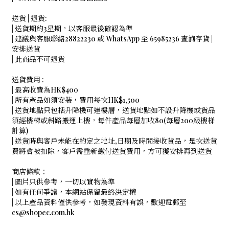
送貨 | 退貨:
| 送貨期約3星期，以客服最後確認為準
| 建議與客服聯絡28822230 或 WhatsApp 至 65985236 查詢存貨 |
安排送貨
| 此商品不可退貨
送貨費用 :
| 最高收費為HK$400
| 所有產品如須安裝，費用每次HK$1,500
| 送貨地點只包括升降機可達樓層，送貨地點如不設升降機或貨品
須經樓梯或斜路搬運上樓，每件產品每層加收80(每層200級樓梯
計算)
| 送貨時與客戶未能在約定之地址,日期及時間接收貨品，是次送貨
費將會被扣除，客戶需重新繳付送貨費用，方可獲安排再到送貨
商店條款：
| 圖片只供參考，一切以實物為準
| 如有任何爭議，本網站保留最終決定權
| 以上產品資料僅供參考，如發現資料有誤，歡迎電郵至
cs@shopec.com.hk