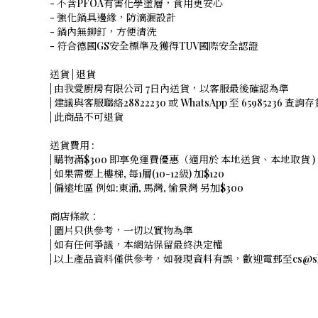
- 不含PFOA有害化學塗層，食用更安心
- 強化鍋具邊緣，防滴漏設計
- 鍋內無鉚釘，方便清洗
- 符合德國GS安全標準及獲得TUV國際安全認證
送貨 | 退貨
| 由我愛廚房有限公司 7日內送貨，以客服最後確認為準
| 建議與客服聯絡28822230 或 WhatsApp 至 65985236 查詢
| 此商品不可退貨
送貨費用 :
| 購物滿$300 即享免運費優惠（適用於 本地送貨、本地取貨 ) ,
| 如果需要上樓梯, 每1層(10-12級) 加$120
| 偏遠地區 例如:東涌, 馬灣, 愉景灣 另加$300
商店條款：
| 圖片只供參考，一切以實物為準
| 如有任何爭議，本網站保留最終決定權
| 以上產品資料僅供參考，如發現資料有誤，歡迎電郵至cs@shope