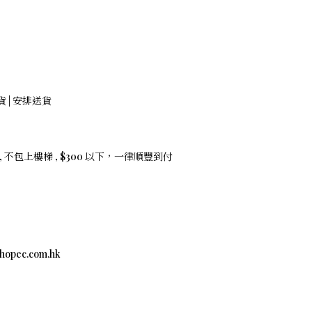
存貨 | 安排送貨
 不包上樓梯 , $300 以下，一律順豐到付
c.com.hk