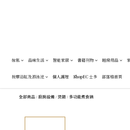
傢俬
品味生活
智能家居
書籍刊物
睡房用品
按摩浴缸及游泳池
個人護理
ShopEC 士多
部落格首頁
全部商品
廚房設備
煲類
多功能煮食鍋
/
/
/