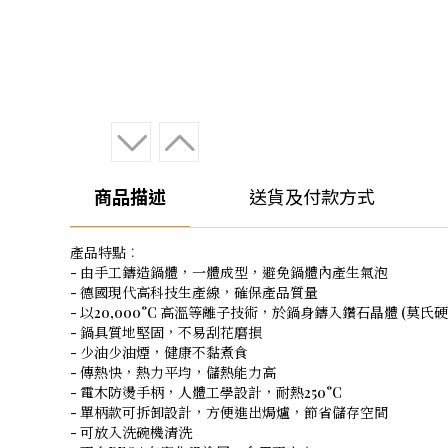
商品描述
送貨及付款方式
產品特點︰
- 由手工鑄造鍋體，一體成型，避免鍋體內產生氣泡
- 德國現代高科技生產線，確保產品質量
- 以20,000°C 高溫等離子技術，於鍋身鑄入鑽石晶體 (莫氏硬
- 鍋具質地堅固，不易刮花磨損
- 少油少油煙，健康不黏煮食
- 傳熱快，熱力平均，儲熱能力高
- 電木防燙手柄，人體工學設計，耐熱250°C
- 單柄款可拆卸設計，方便進出焗爐，節省儲存空間
- 可放入洗碗機清洗