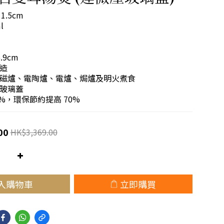
1.5cm
l
9cm
造
磁爐、電陶爐、電爐、焗爐及明火煮食
玻璃蓋
0%，環保節約提高 70%
00
HK$3,369.00
入購物車
立即購買