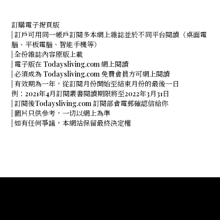
訂購電子揭頁版
| 訂戶可用同一帳戶訂閱多本網上雜誌並於不同平台閱讀（桌面電
腦、平板電腦、智能手機等）
| 全份雜誌內容原版上載
| 電子版在 Todaysliving.com 網上閱讀
| 必須成為 Todaysliving.com 免費會員方可網上閱讀
| 有效期為一年，從訂閱月份開始至結束月份的最後一日
例：2021年4月訂閱叢書閱讀期限將至2022年3月31日
| 訂閱後Todaysliving.com 訂閱部會電郵確認信給你
| 圖片只供參考，一切以網上為準
| 如有任何爭議，本網站保留最終決定權