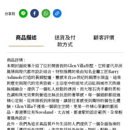
分享到
商品描述
送貨及付
顧客評價
款方式
商品詳情 :
本期封面故事介紹了位於開普敦的Glen Villa別墅，它將當代非洲
風情與現代都市設計結合。特別推薦的是由知名金屬工匠Barry
Ashmole打造的黃銅壁爐，靈感來自20世紀的銅潛水頭盔，這是
對歷史與現代的完美致敬。主浴室中的座地式浴缸與城市天際線
無縫融合，提供了一個私人放鬆的綠洲，而大理石洗手臺的柔和
色調和珠光效果則營造出無法抗拒的奢華感。每一個細節都經過
精心定制，從床頭板到床頭燈，讓居住者感受到獨特的個性化體
驗。Glen Villa不僅是一個居住空間，更是一件精心策劃的藝術
品。香港單位有Novoland、太古城、都會駅的設計範例，全是輕
奢風尚設計。
此外，我們為追求高品質戶外生活的人們提供了一個全面指南的
專題「優悠戶外空間」。內容包括戶外傢俱、物料、配飾、照