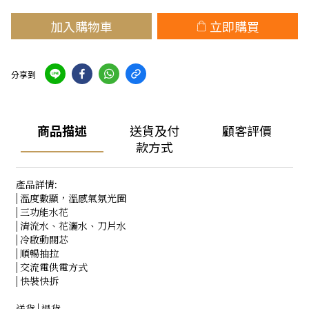
加入購物車
立即購買
分享到
商品描述
送貨及付
顧客評價
款方式
產品詳情:
| 溫度數顯，溫感氣氛光圈
| 三功能水花
| 清流水、花灑水、刀片水
| 冷啟動閥芯
| 順暢抽拉
| 交流電供電方式
| 快裝快拆
送貨 | 退貨