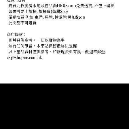
| 購買九牧廚房水龍頭產品滿HK$2,000免費送貨, 不包上樓梯
| 如果需要上樓梯, 樓梯費(每層$50)
| 偏遠地區 例如:東涌, 馬灣, 愉景灣 另加$300
| 此商品不可退貨
商店條款：
| 圖片只供參考，一切以實物為準
| 如有任何爭議，本網站保留最終決定權
| 以上產品資料僅供參考，如發現資料有誤，歡迎電郵至
cs@shopec.com.hk