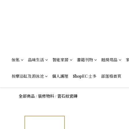
傢俬
品味生活
智能家居
書籍刊物
睡房用品
按摩浴缸及游泳池
個人護理
ShopEC 士多
部落格首頁
全部商品
裝修物料
雲石紋瓷磚
/
/