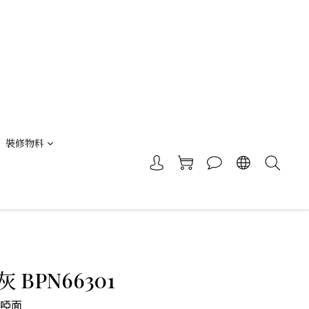
裝修物料
 BPN66301
|啞面