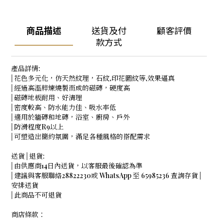
商品描述
送貨及付
顧客評價
款方式
產品詳情:
| 花色多元化，仿天然紋理，石紋,印花圖紋等,效果逼真
| 經過高溫粹煉燒製而成的磁磚，硬度高
| 磁磚地板耐用、好清理
| 密度較高、防水能力佳、吸水率低
| 適用於牆磚和地磚，浴室、廚房、戶外
| 防滑程度R9以上
| 可塑造出簡約氛圍，滿足各種風格的搭配需求
送貨 | 退貨:
| 由供應商14日內送貨，以客服最後確認為準
| 建議與客服聯絡28822230或 WhatsApp 至 65985236 查詢存貨 |
安排送貨
| 此商品不可退貨
商店條款：