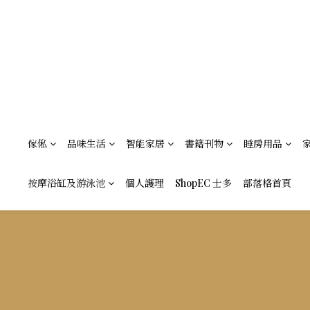
傢俬
品味生活
智能家居
書籍刊物
睡房用品
按摩浴缸及游泳池
個人護理
ShopEC 士多
部落格首頁