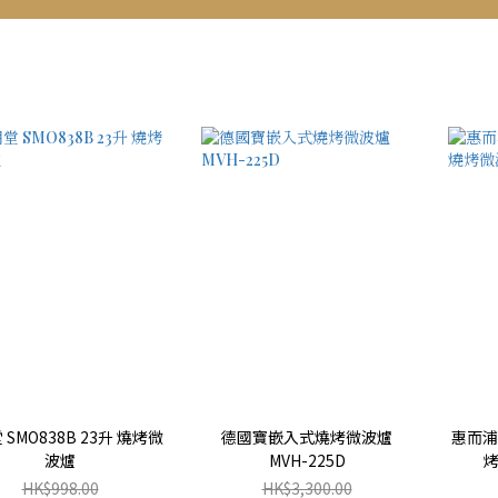
 SMO838B 23升 燒烤微
德國寶嵌入式燒烤微波爐
惠而浦 
波爐
MVH-225D
烤
HK$998.00
HK$3,300.00