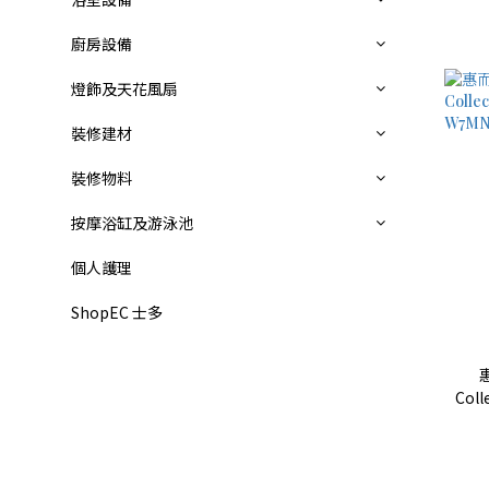
廚房設備
燈飾及天花風扇
裝修建材
裝修物料
按摩浴缸及游泳池
個人護理
ShopEC 士多
惠
Col