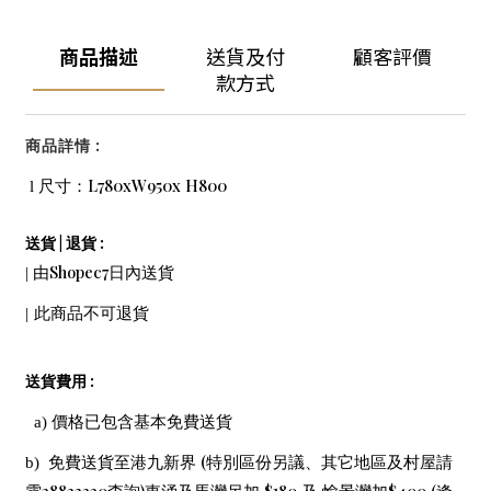
商品描述
送貨及付
顧客評價
款方式
:
商品詳情
L780xW950x H800
l
尺寸：
|
:
送貨
退貨
Shopec7
|
由
日內送貨
|
此商品不可退貨
:
送貨費用
a)
價格已包含基本免費送貨
(
b)
免費送貨至港九新界
特別區份另議、其它地區及村屋請