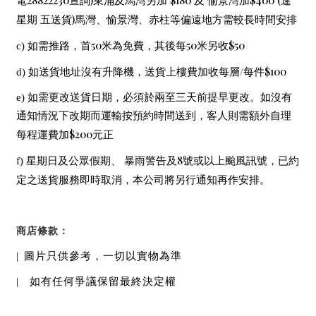
28822230
)
$180
$400 (
電
查詢
東涌及馬灣另加
及 愉景灣加
逢
)
星期 五送貨
馬灣、愉景灣、赤柱等偏遠地方需較長時間安排
50
50
$50
c)
如需推路，首
米為免費，其後每
米另收
/
$100
d)
如送貨地址沒有升降機，送貨上樓費加收每層
每件
e)
如需更改送貨日期，必須於兩至三天前提早更改。如沒有
通知情況下改期而運輸按預約時間送到，客人則需額外自理
$200
每程運費加
元正
8
f)
星期日及公眾假期、 暴雨警告及
號或以上颱風訊號，已約
定之送貨服務即時取消，本公司將另行通知再作安排。
商店條款：
|
圖片只供參考，一切以實物為準
|
如有任何爭議保留最終決定權