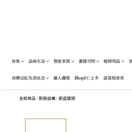
傢俬
品味生活
智能家居
書籍刊物
睡房用品
按摩浴缸及游泳池
個人護理
ShopEC 士多
部落格首頁
全部商品
廚房設備
廚盆龍頭
/
/