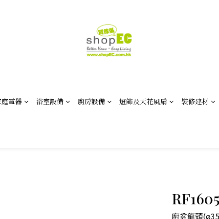
家庭電器
浴室設備
廚房設備
燈飾及天花風扇
裝修建材
RF16
廚盆龍頭(ø35