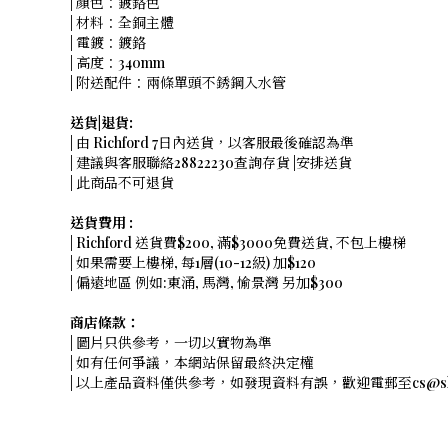
| 顏色：鍍鉻色
| 材料：全銅主體
| 電鍍：鍍鉻
| 高度：340mm
| 附送配件：兩條單頭不銹鋼入水管
送貨|退貨:
| 由 Richford 7日內送貨，以客服最後確認為準
| 建議與客服聯絡28822230查詢存貨 |安排送貨
| 此商品不可退貨
送貨費用 :
| Richford 送貨費$200, 滿$3000免費送貨, 不包上樓梯
| 如果需要上樓梯, 每1層(10-12級) 加$120
| 偏遠地區 例如:東涌, 馬灣, 愉景灣 另加$300
商店條款：
| 圖片只供參考，一切以實物為準
| 如有任何爭議，本網站保留最終決定權
| 以上產品資料僅供參考，如發現資料有誤，歡迎電郵至cs@shope