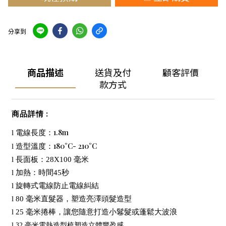
分享到
商品描述
送貨及付
顧客評價
款方式
:
商品詳情
1.8m
l
電線長度：
180°C- 210°C
l
造型溫度：
l
長面板：
28X100
毫米
l
加熱：時間
45
秒
l
旋轉式電線防止電線糾結
l 80
毫米直髮器，塑造亮澤頭髮造型
l 25
毫米捲棒，讓您隨意打造小鬈髮或蓬鬆大波浪
l 32
毫米電熱造型梳塑造立體豐盈感