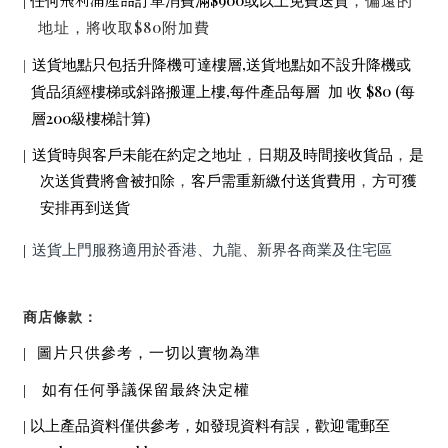
飛利浦產品
$900
|
任何
訂單消費滿
或以上免費送貨
，偏遠的
$80
地址，將收取
附加費
,
|
送貨地點只包括升降機可達樓層
送貨地點如不設升降機或
,
$80 (
貨品須經樓梯或斜路搬運上樓
每件產品每層
加
收
每
200
)
層
級樓梯計算
|
送貨時與客戶未能在約定之地址
，
日期及時間接收貨品
，
是
次送貨費將會被扣除
，
客戶需重新繳付送貨費用
，
方可獲
安排再到送貨
|
送貨上門服務適用於香港、九龍、新界各商業及住宅區
商店條款：
|
圖片只供參考，一切以實物為準
|
如有任何爭議保留最終決定權
|
以上產品資料僅供參考，如發現資料有誤，歡迎電郵至